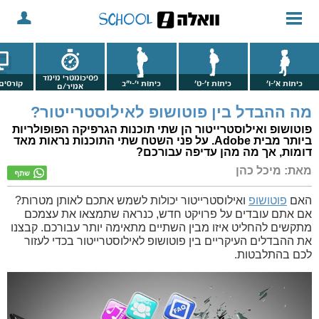
פסיכומטרי מימד
כיתות א'-ו'
כיתות ז'-ט'
כיתות י'-י"ב
קורסים 
אמיר/ם
מה ההבדל בין פוטושופ לאילוסטרייטור?
פוטושופ ואילוסטרייטור הן שתי תוכנות הגרפיקה הפופולריות
ביותר מבית Adobe. על פני השטח שתי התוכנות נראות מאד
דומות, אך מה מהן עדיפה עבורכם?
מאת: מיכל כהן
האם
פוטושופ
ואילוסטרייטור יכולות לשמש אתכם לאותן מטרות?
אם אתם עובדים על פרויקט חדש, כנראה שתמצאו את עצמכם
מתקשים להחליט איזו מבין השתיים מתאימה יותר עבורכם. קבצנו
את ההבדלים העיקריים בין פוטושופ לאילוסטרייטור בכדי לעזור
לכם בהתלבטות.