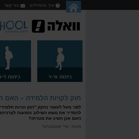
איך מתחילים
צור קשר
כיתות א'-ו'
כיתות ז'-ט
חוק לקויות הלמידה – האם ה
לפני מעל לעשור נחקק "חוק זכויות תלמידי
להסדיר את נושא השילוב והמענה לצרכיהם 
האם אכן השיג את מטרתו?
מאת: עדי שטמברגר