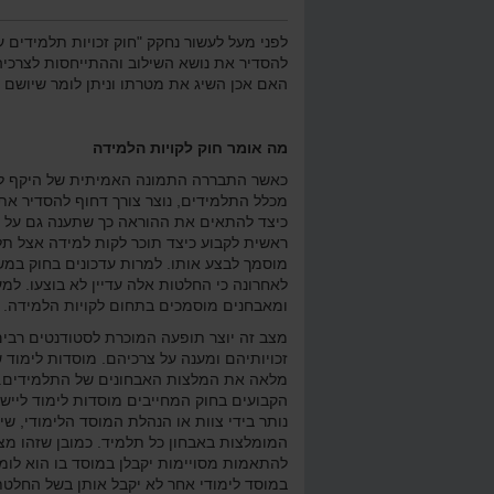
לפני מעל לעשור נחקק "חוק זכויות תלמידים 
להסדיר את נושא השילוב וההתייחסות לצרכיה
האם אכן השיג את מטרתו וניתן לומר שיושם 
מה אומר חוק לקויות הלמידה
מכלל התלמידים, נוצר צורך דחוף להסדיר את 
כיצד להתאים את ההוראה כך שתענה גם על צר
ראשית לקבוע כיצד תוכר לקות למידה אצל תלמ
מוסמך לבצע אותו. למרות עדכונים בחוק במש
רת פ רפויה
חיבור וחיסור שברים עשרוניים
ה
לאחרונה כי החלטות אלה עדיין לא בוצעו. למע
ומאבחנים מוסמכים בתחום לקויות הלמידה.
ש
מצב זה יוצר תופעה המוכרת לסטודנטים רבים
זכויותיהם ומענה על צרכיהם. מוסדות לימוד
מלאה את המלצות האבחונים של התלמידים. ב
הקבועים בחוק המחייבים מוסדות לימוד לייש
נותר בידי צוות או הנהלת המוסד הלימודי, ש
המומלצות באבחון כל תלמיד. כמובן שזהו מצב 
להתאמות מסויימות יקבלן במוסד בו הוא לומ
במוסד לימודי אחר לא יקבל אותן בשל החלטת