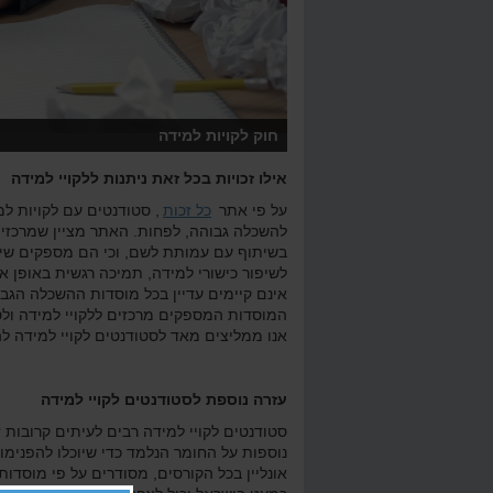
וא
הוכחה של משפט פיתגורס
ט
חוק לקויות למידה
אילו זכויות בכל זאת ניתנות ללקויי למידה
על פי אתר
כל זכות
, סטודנטים עם לקויות ל
להשכלה גבוהה, לפחות. האתר מציין שמרכזי 
בשיתוף עם עמותת לשם, וכי הם מספקים שירות
לשיפור כישורי למידה, תמיכה רגשית באופן אי
אינם קיימים עדיין בכל מוסדות ההשכלה הגבו
המוסדות המספקים מרכזים ללקויי למידה ולס
איך עוזרים לתינוק להירדם?
א
אנו ממליצים מאד לסטודנטים לקויי למידה לה
עזרה נוספת לסטודנטים לקויי למידה
סטודנטים לקויי למידה רבים לעיתים קרובות 
נוספות על החומר הנלמד כדי שיוכלו להפנימו. 
אונליין בכל הקורסים, מסודרים על פי מוסדו