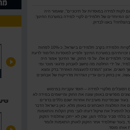
עם לקות למידה במוסדות על תיכוניים", שאמור היה
ם המיוחדים של תלמידים לקויי למידה במערכת החינוך.
בהצלחה? באנו לבדוק.
כאשר התבררה התמונה האמיתית של היקף לקויות הלמידה בקרב תלמידים בישראל, כ-10% לפחות
זכויותיהם במערכת החינוך ולסייע למוסדות הלימוד לדעת
כי תלמידים אלו. על פי החוק, שר החינוך אמור היה
יד, על ידי החלטה מה נחשב לאבחון פדגוגי מוכר ומי
ך השנים, ארגון "המרכז להעצמת האזרח" בדק ומצא
מחשות שבר בריבוע באופנים
אחוזים מתארים חלק של כמות
שה, אין בחוק כיום עדיין הגדרות מדוייקות של אבחונים
ונים
 הסובלים מלקויי למידה – חוסר עקביות במימוש
 שונים מפרשים באופן שונה את החוק ומיישמים במידה לא
שיעו
עוד שבמדינות מערביות אחרות ישנם כללים ברורים
ם את המלצות האבחונים באופן מלא, כאן בישראל הדבר
יכול להפעיל את שיקול דעתו לגבי מתן הקלות והתאמות
בלתי סביר ובלתי הוגן, שכן לא ייתכן שתלמיד הזקוק
ד, בעוד שתלמיד אחר הזקוק לאותן התאמות ולומד
 אותו מוסד.