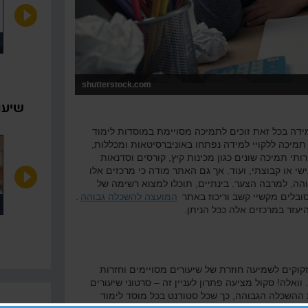
כניקות פתרון אנלוגיות
מבוא לאנלוגיות
shutterstock.com
שיעו
מידה בכל זאת זוכים לתמיכה מסויימת במוסדות לימוד
תמיכה ללקויי למידה נפתחו באוניברסיטאות ומכללות,
י תמיכה שונים כגון מכינות קיץ, קורסים וסדנאות
שי או קבוצתי, ועוד. אך גם האתר מודה כי מרכזים אלו
הה, למרבה הצער. בינתיים, תוכלו למצוא רשימה של
ובלים מקשיי קשב וריכוז באתר
המועצה להשכלה גבוהה
.
יך בונים סדר יום לתינוק?
כיצד צריך להראות חדר התינוק?
יעזר במרכזים אלה ככל הניתן.
זקוקים לשמיעה חוזרת של שיעורים מסויימים וחזרות
וואלה! סקול מציעה פתרון לעניין זה – סרטוני שיעורים
ת ההשכלה הגבוהה, כך שכל סטודנט בכל מוסד לימוד