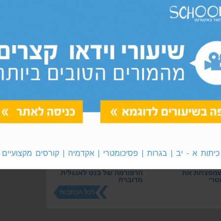
ם ברורים המועברים על ידי מיטב המרצים בכל תחום
מלי, פחות משיעור פרטי אחד(!). צפו ב
סרטונים לדוגמא
ן לפסיכומטרי ומבחני אמירם ומימד
שניתן לצפות בהם
ם, ולתרגל באמצעות דפי תרגול המוצעים באתר.
כיתות א - יב | בגרות | פסיכומטרי | אקדמיה | קורסים מקצועיים
שמפצחת את
הרפורמה של בנט לאנגלית
טרי
מדוברת
לכל הכתבות