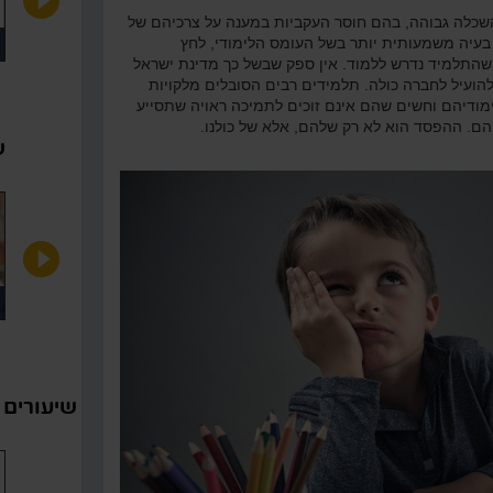
השכלה גבוהה, בהם חוסר העקביות במענה על צרכיהם של
 בעיה משמעותית יותר בשל העומס הלימודי, לחץ
חן מפמ"ר 2011 שאלה 8
הוצאת מינוס לפני סוגריים
 שהתלמיד נדרש ללמוד. אין ספק שבשל כך מדינת ישראל
הועיל לחברה כולה. תלמידים רבים הסובלים מלקויות
דיהם וחשים שהם אינם זוכים לתמיכה ראויה שתסייע
ם. ההפסד הוא לא רק שלהם, אלא של כולנו.
ש
וגמה
דוגמה
שיעורים 