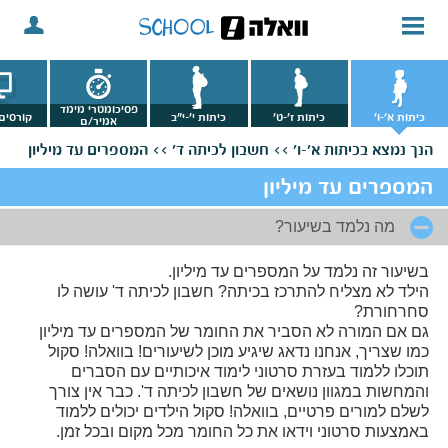
פסיכומטרי מימד
כיתות א'-ו'
כיתות ז'-ט'
כיתות י'-י"ב
קורסים 
אמיר/ם
הנך נמצא
בכיתות א'-ו' >>
חשבון לכיתה ד' >>
המספרים עד מיליון
המספרים עד מיליון
מה נלמד בשיעור?
בשיעור זה נלמד על המספרים עד מיליון.
הילד לא מצליח להתרכז בכיתה? חשבון לכיתה ד' עושה לו
סחרחורת?
גם אם המורה לא הסביר את החומר של המספרים עד מיליון
כמו שצריך, אנחנו נדאג שיגיע מוכן לשיעורים! בוואלה! סקול
תוכלו ללמוד בעזרת סרטוני לימוד איכותיים עם הסברים
והמחשות במגוון נושאים של חשבון לכיתה ד'. כבר אין צורך
לשלם למורים פרטיים, בוואלה! סקול הילדים יכולים ללמוד
באמצעות סרטוני וידאו את כל החומר מכל מקום ובכל זמן.