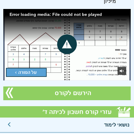
מיליון
Error loading media: File could not be played
על המורה >
הירשם לקורס
עזרי קורס חשבון לכיתה ד'
נושאי לימוד