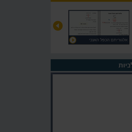
אלגוריתם הכפל האנכי
על המורה >
ביות