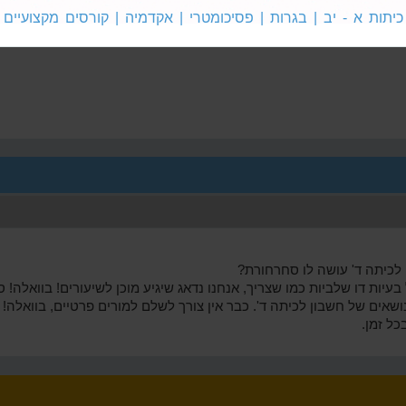
ת
חשבון
חשבון
כיתות א - יב | בגרות | פסיכומטרי | אקדמיה | קורסים מקצועיים
 א'
לכיתה ב'
לכיתה ג'
לכיתה ד' עושה לו סחרחורת?
ות דו שלביות כמו שצריך, אנחנו נדאג שיגיע מוכן לשיעורים! בוואלה! ס
שאים של חשבון לכיתה ד'. כבר אין צורך לשלם למורים פרטיים, בוואלה! 
כל זמן.