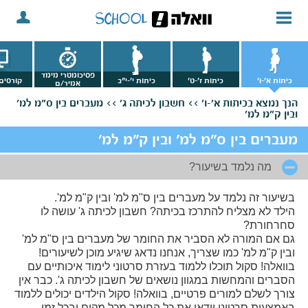
פסיכומטרי מימד
כיתות א'-ו'
כיתות ז'-ט'
כיתות י'-י"ב
קורסים 
אמיר/ם
הנך נמצא
בכיתות א'-ו' >>
חשבון לכיתה ג' >>
מעברים בין ס"מ למ'
ובין ק"מ למ'
מעברים בין ס"מ למ' ובין ק"מ למ'
מה נלמד בשיעור?
בשיעור זה נלמד על מעברים בין ס"מ למ' ובין ק"מ למ'.
הילד לא מצליח להתרכז בכיתה? חשבון לכיתה ג' עושה לו
סחרחורת?
גם אם המורה לא הסביר את החומר של מעברים בין ס"מ למ'
ובין ק"מ למ' כמו שצריך, אנחנו נדאג שיגיע מוכן לשיעורים!
בוואלה! סקול תוכלו ללמוד בעזרת סרטוני לימוד איכותיים עם
הסברים והמחשות במגוון נושאים של חשבון לכיתה ג'. כבר אין
צורך לשלם למורים פרטיים, בוואלה! סקול הילדים יכולים ללמוד
באמצעות סרטוני וידאו את כל החומר מכל מקום ובכל זמן.