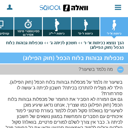
פסיכומטרי מימד
כיתות א'-ו'
כיתות ז'-ט'
כיתות י'-י"ב
קורסים 
אמיר/ם
הנך נמצא
בכיתות א'-ו' >>
חשבון לכיתה ג' >>
מכפלות גבוהות בלוח
הכפל (חוק הפילוג)
מכפלות גבוהות בלוח הכפל (חוק הפילוג)
מה נלמד בשיעור?
בשיעור זה נלמד על מכפלות גבוהות בלוח הכפל (חוק הפילוג).
הילד לא מצליח להתרכז בכיתה? חשבון לכיתה ג' עושה לו
סחרחורת?
גם אם המורה לא הסביר את החומר של מכפלות גבוהות בלוח
הכפל (חוק הפילוג) כמו שצריך, אנחנו נדאג שיגיע מוכן
לשיעורים! בוואלה! סקול תוכלו ללמוד בעזרת סרטוני לימוד
איכותיים עם הסברים והמחשות במגוון נושאים של חשבון
לכיתה ג'. כבר אין צורך לשלם למורים פרטיים, בוואלה! סקול
הילדים יכולים ללמוד באמצעות סרטוני וידאו את כל החומר מכל