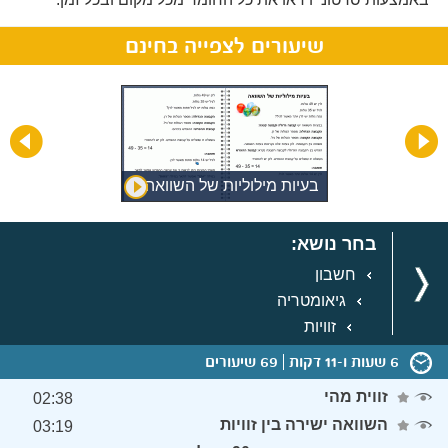
שיעורים לצפייה בחינם
ק חד
בעיות מילוליות של השוואה
בחר נושא:
חשבון
גיאומטריה
זוויות
6 שעות ו-11 דקות
69 שיעורים
זווית מהי
02:38
השוואה ישירה בין זוויות
03:19