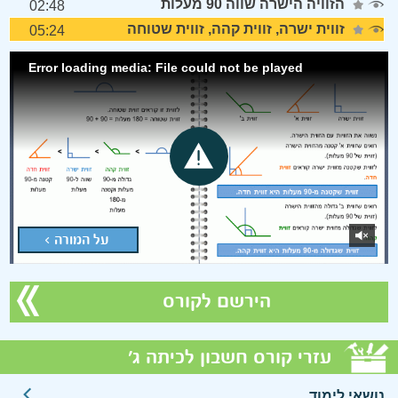
הזוויה הישרה שווה 90 מעלות
02:48
זווית ישרה, זווית קהה, זווית שטוחה
05:24
Error loading media: File could not be played
על המורה >
הירשם לקורס
עזרי קורס חשבון לכיתה ג'
נושאי לימוד