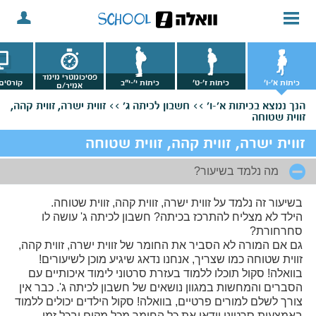
פסיכומטרי מימד
כיתות א'-ו'
כיתות ז'-ט'
כיתות י'-י"ב
קורסים 
אמיר/ם
הנך נמצא
בכיתות א'-ו' >>
חשבון לכיתה ג' >>
זווית ישרה, זווית קהה,
זווית שטוחה
זווית ישרה, זווית קהה, זווית שטוחה
מה נלמד בשיעור?
בשיעור זה נלמד על זווית ישרה, זווית קהה, זווית שטוחה.
הילד לא מצליח להתרכז בכיתה? חשבון לכיתה ג' עושה לו
סחרחורת?
גם אם המורה לא הסביר את החומר של זווית ישרה, זווית קהה,
זווית שטוחה כמו שצריך, אנחנו נדאג שיגיע מוכן לשיעורים!
בוואלה! סקול תוכלו ללמוד בעזרת סרטוני לימוד איכותיים עם
הסברים והמחשות במגוון נושאים של חשבון לכיתה ג'. כבר אין
צורך לשלם למורים פרטיים, בוואלה! סקול הילדים יכולים ללמוד
באמצעות סרטוני וידאו את כל החומר מכל מקום ובכל זמן.