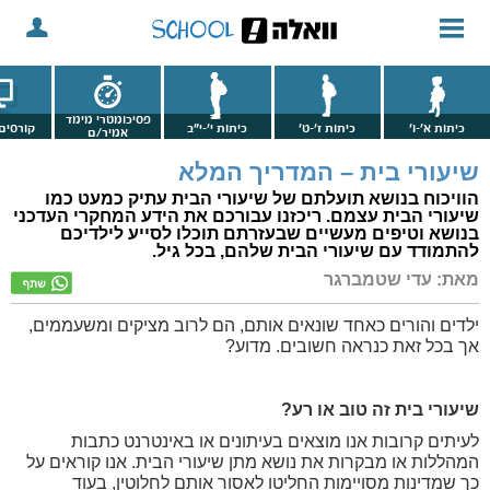
פסיכומטרי מימד
כיתות א'-ו'
כיתות ז'-ט'
כיתות י'-י"ב
קורסים 
אמיר/ם
שיעורי בית – המדריך המלא
הוויכוח בנושא תועלתם של שיעורי הבית עתיק כמעט כמו
שיעורי הבית עצמם. ריכזנו עבורכם את הידע המחקרי העדכני
בנושא וטיפים מעשיים שבעזרתם תוכלו לסייע לילדיכם
להתמודד עם שיעורי הבית שלהם, בכל גיל.
מאת: עדי שטמברגר
ילדים והורים כאחד שונאים אותם, הם לרוב מציקים ומשעממים,
אך בכל זאת כנראה חשובים. מדוע?
שיעורי בית זה טוב או רע?
לעיתים קרובות אנו מוצאים בעיתונים או באינטרנט כתבות
המהללות או מבקרות את נושא מתן שיעורי הבית. אנו קוראים על
כך שמדינות מסויימות החליטו לאסור אותם לחלוטין, בעוד