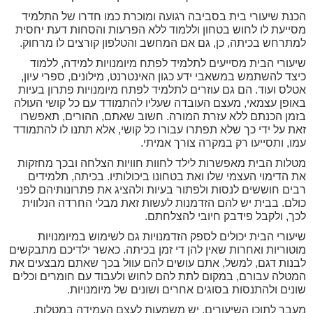
הכנת שיעורי בית בסביבה רגועה ומוכרת כמו חדרו של התלמיד
מסייעת לו לחוש בטחון וללמוד ללא הפרעות והסחות דעת יחסית
למתרחש בכיתה, כן, גם אם המחשב והטלפון קורצים לו מרחוק.
שיעורי הבית מסייעים לתלמיד לפתח מיומנויות למידה, ללמוד
כיצד להשתמש במשאבי ידע כגון האינטרנט, מילונים, ספרי עיון,
אטלס ועוד. הם גם עוזרים לתלמיד לפתח מיומנויות פתרון בעיות
באופן עצמאי, מעצם העובדה שעליו להתמודד עם כל קושי העולה
בזמן הכנתם ללא עזרת המורה. חשוב שאתם, ההורים, תאפשרו
זאת על ידי כך שלא תפתרו עבורו כל קושי, אלא תתנו לו להתמודד
עמו, ותסייעו רק במקרה צורך אמיתי.
מטלות הבית מאפשרות לילד לחוות חוויות הצלחה ובכך מחזקות
את הדימוי העצמי שלו ואת בטחונו ביכולותיו. בכיתה, תלמידים
רבים חוששים לנסות ולפתור בעיות ולהציג את פתרונותיהם לפני
כולם. בבית יש להם הזדמנות לעשות זאת מבלי החרדה הנלווית
לכך, ולקבל פידבק חיובי להצלחתם.
שיעורי הבית יכולים לספק הזדמנויות גם לשימוש במיומנויות
מוטוריות ואחרות שאין להן די זמן בכיתה. כאשר ילדיכם מתבקשים
לבנות דגם, למשל, אתם עושים להם עוול בכך שאתם מבצעים את
המטלה עבורם, במקום לתת להם לחוש ולעבוד עם חומרים וכלים
שונים ולהתנסות בסוגים אחרים ושונים של מיומנויות.
מעבר לתוכן השיעורים, יש משמעות לעצם העמידה במטלות,