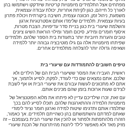
מפתחים אצל התלמידים מיומנויות קריטיות שיזדקקו וישתמשו בהן
לאורך כל חייהם, כגון לקיחת אחריות, יכולת עבודה עצמאית,
משמעת, ניהול זמן, הכוונה עצמית, חשיבה ביקורתית ויכולת פתרון
בעיות עצמאית. תלמידים שלימדו אותם אסטרטגיות ארגון
והשלמת שיעורי בית כגון בניית סדר עדיפויות, הצבת מטרות,
איסוף חומרים ומידע, סיכום חומר ומילוי הוראות השיגו ציונים
טובים והערות חיוביות יותר בתעודות בית הספר שלהם. תלמידים
שפיתחו מיומנויות אלה גם גילו מוטיבציה גבוהה יותר ללמידה
ושאיפה גדולה יותר להצלחה מתלמידים אחרים.
טיפים חשובים להתמודדות עם שיעורי בית
ראשית, העבירו את המסר ששיעורי הבית הם של הילדים ולא
שלכם. אתם נמצאים שם כדי לעודד, לפקח, לסייע ולתמוך, אך
אתם לא מתכוונים לעשות עבורם את שיעורי הבית או אף לשבת
לצידם שעות ארוכות בזמן שהם מכינים אותם.
עם זאת, זכרו שילדיכם עדיין לא פיתחו את מלוא הפוטנציאל של
מיומנויות הלמידה וההתארגנות שלהם. תוכלו לסייע להם בכך
שתלמדו אותם ותדגימו שיטות למידה וארגון חומר וציוד לימודי
שאתם למדתם והשתמשתם בהן כשהייתם תלמידים. אך כאמור,
הזהרו מלהתפתות ולפתור או להכין את שיעורי הבית בעצמכם – זה
מזיק מאד ולא מאפשר לילד ליהנות מהיתרונות של הכנת שיעורי