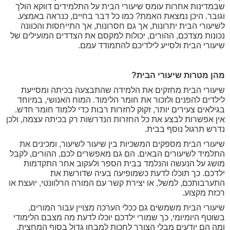
שבמדינות אחרות עומס שיעורי הבית על התלמידים דווקא הולך
וגובר. היכן נמצאת האמת? כמו כל דבר בחיים, כנראה באמצע.
לשיעורי הבית יתרונות, אך גם חסרונות, אך התייחסות והכוונה
נכונות מצדכם, ההורים, יכולות למקסם את הצדדים המועילים של
שיעורי הבית ולסייע לילדיכם להתמודד עמם.
מהן מטרות שיעורי הבית?
שיעורי הבית מחזקים את הלמידה שהתבצעה בכיתה ומסייעת
לילדים להפנים ולזכור את חומר הלימוד. המוח האנושי, במיוחד
בגילאים צעירים יותר, זקוק לחזרות רבות כדי ללמוד חומר חדש.
אין אפשרות לבצע את כל החזרות הנדרשות רק בכיתה עצמה, ולכן
נדרש תרגול נוסף בבית.
שיעורי הבית מספקים המשכיות בין שיעור לשיעור, ומכינים את
התלמיד לשיעורים הבאים. הם גם מאפשרים לכם, ההורים, לקבל
מושג על הנעשה והנלמד בבית הספר ולעקוב אחר התקדמות
ילדכם. כך תוכלו לדעת כשמופיעה בעיה שדורשת את
התערבותכם, למשל, או יצירת קשר עם המורה הרלוונטי, יועצת או
רכזת מקצוע.
שיעורי הבית משמשים גם ככלי הערכה מצויין עבור המורים,
בשוטף היומיומי, כך שמורי ילדכם יוכלו לדעת מה מצבם הלימודי
ומה הם יודעים מבלי הצורך לחכות למבחן גדול בסוף המחצית.