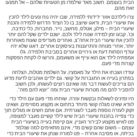
הבית בעצמם. חשוב מאד שילמדו מן הטעויות שלהם – אל תמנעו
זאת מהם.
צרו לילדכם אזור ידידותי ללמידה, שבו יהיה נוח ונעים לילד להכין
את שיעורי הבית, ודאגו שיוצב בו כל הציוד הדרוש ללמידה והכנת
שיעורי הבית – מילון, אטלס, מחשב, נייר, מחברות, כלי כתיבה,
וכו'. קבעו זמן למידה שנוח לילד ולכם. ישנם ילדים שקל להם יותר
להכין את שיעורי הבית אחה"צ, ואחרים מעדיפים שעות מאוחרות
יותר, אחרי מנוחה והתרעננות בעיסוקים אחרים. דאגו שלא יהיו
עודף הסחות דעת או גירויים אחרים בסביבת הלמידה. גלו
אמפתיה לילד אם הוא עייף או משועמם, והרשו לו לקחת הפסקות
קצרות מדי פעם.
עודדו ושבחו את הילד על מאמציו, על השלמת מטלות, הצלחה
בפתרון בעייה או התגברות על קושי. גם ילדים אוהבים לדעת מדוע
הם צריכים לעשות דבר מה שאינם רוצים לעשותו, ולכן חשוב
להסביר להם מה מטרות שיעורי הבית ומה "יוצא להם מזה".
היו זמינים לשאלות ובקשות עזרה. שוחחו מדי פעם עם הילד כדי
לוודא שאינו מגלה קושי מיוחד בתחום או מקצוע מסויימים, ושאינו
זקוק לעזרה נוספת מעבר לשגרתית. אם אתם חשים או מגלים תוך
כדי צפייה בהכנת שיעורי הבית שיש לילד קשיים מעבר למצופה,
פנו לאיש מקצוע לבירור העניין. אם קיימת בעייה בשיעורי הבית
עצמם – משום שהם קשים מדי, אינם מתאימים למה שנלמד
בכיתה, או מסיבה אחרת – פנו למורה שנתן את שיעורי הבית כדי