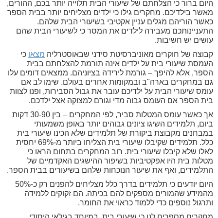
היום ברור כי הצלחתם של שיעורי הבית תלוייה יותר בכם, ההורים,
מאשר בילדיכם. מחקרים גילו כי ילדים מצליחים יותר בבית הספר
כאשר הוריהם מגלים עניין אקטיבי בשיעורי הבית שלהם.
התעניינותכם מעבירה לילדים את המסר כי לשיעורי הבית שהם
עושים יש חשיבות.
קבוצה של חוקרים מאוניברסיטת סידני שבאוסטרליה
מצאו
כי
העמסת שיעורי בית על ילדים אינה תורמת להצלחתם בבית
הספר, אלא להיפך – גורמת לירידה בציוניהם. ממצאים דומים עלו
גם במחקרים בארה"ב ובמקומות אחרים בעולם. שימו לב אם
עומס שיעורי הבית על ילדיכם עובר את גבול הסבירות, ופנו לצוות
בית הספר אם העומס גבוה מדי וגורם למצוקה אצל ילדכם.
אך כאשר עומס המטלות סביר, לפי המחקרים – בין 30-90 דקות
ביום, תלמידים השיגו ציונים גבוהים יותר באופן משמעותי
במבחנים מקבוצת ביקורת של תלמידים שלא הכינו שיעורי בית
כלל. תלמידים שקיבלו שיעורי בית הצליחו ביותר מ-69% יחסית
לאלו שלא קיבלו שיעורי בית. רוב המחקרים בתחום הראו כי
מטלות בית היו אפקטיביות בשיפור ההישגים האקדמיים של
התלמידים, ואף את שיעור הנוכחות שלהם בשיעורים בבית הספר.
היום יודעים כי תלמידים בדרך כלל מצליחים להפנים רק כ-50%
מהמידע שהמורים מספקים להם בכיתה. הם זקוקים ללמידה
ותרגול נוספים כדי ללמוד כראוי את החומר.
מחקרים מספרים לנו כי שיעורי בית, במיוחד בגילאי היסודי,