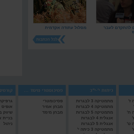
 להתקדם לעבר
מסלול עתודה אקדמית
לכל הכתבות
כיתות י'-י"ב
פסיכומטרי מימד אמיר/ם
קורסים 
ז'
מתמטיקה 3 לבגרות
פסיכומטרי
גרפיקה 
מתמטיקה 4 לבגרות
מבחן אמיר
אופיס
 ח'
מתמטיקה 5 לבגרות
מבחן מימד
שיווק 
'
אנגלית 4 לבגרות
בניית 
 ט'
אנגלית 5 לבגרות
ניהול
'
מתמטיקה 3 כיתה י'