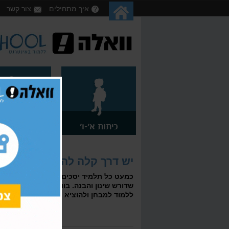
איך מתחילים
צור קשר
כיתות א'-ו'
כיתות ז'-ט
יש דרך קלה להתכונן למבחן
כמעט כל תלמיד יסכים שמבחני המתמטיקה
שדורש שינון והבנה. בוואלה! סקול אנו מע
ללמוד למבחן ולהוציא את הציון שמגיע לכם