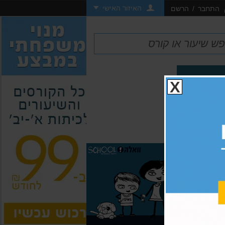
האיזור האישי
התחבר
/
הרשם
X
ים אונליין