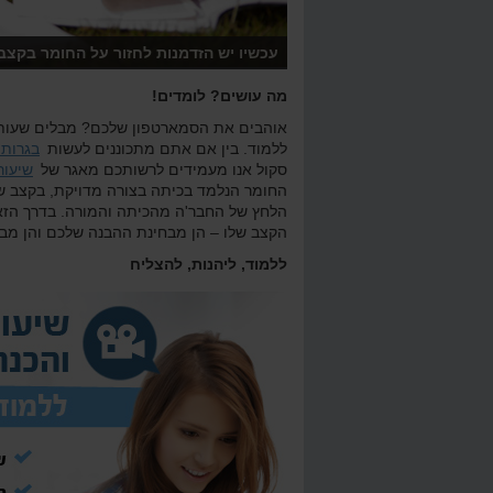
פחת המקביליות - סיכום
מבחן מפמ"ר 2012 שאלה 8
ש
עכשיו יש הזדמנות לחזור על החומר בקצב 
ונות בטבלה
ס
מה עושים? לומדים!
אוהבים את הסמארטפון שלכם? מבלים שעות 
ללמוד. בין אם אתם מתכוננים לעשות
בגרות במ
סקול אנו מעמידים לרשותכם מאגר של
שיעור
החומר הנלמד בכיתה בצורה מדויקת, בקצב של
הלחץ של החבר'ה מהכיתה והמורה. בדרך הזא
הקצב שלו – הן מבחינת ההבנה שלכם והן מבח
ללמוד, ליהנות, להצליח
גמה (מישור היוצר זוויות שוות
דוגמה
ש
 שני מישורים)