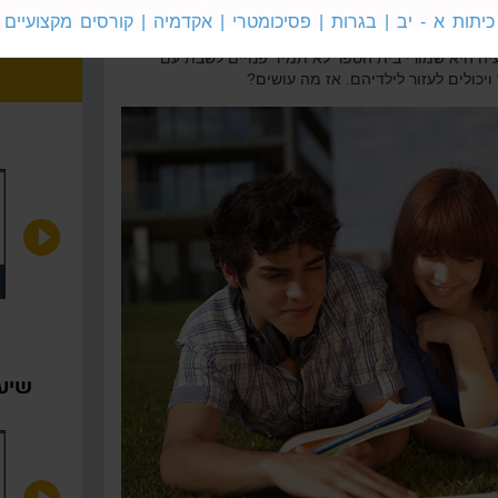
בבית הספר, ובכיתה ח' מתווסף גם מבחן המיצ"ב
כיתות א - יב | בגרות | פסיכומטרי | אקדמיה | קורסים מקצועיים
 הלחץ – מצד ההורים, המורים ובית הספר – מתווסף
בעיה היא שמורי בית הספר לא תמיד פנויים לשבת עם
יכולים לעזור לילדיהם. אז מה עושים?
יהוי תמונה שיש בה ב רפוייה
הכרת האות ב צליל פותח ב
שיעו