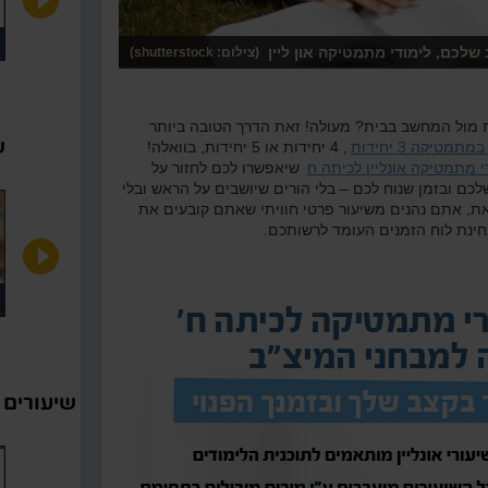
טחים של מצולעים מוכרים -
זווית חיצונית במשולש
שלכם, לימודי מתמטיקה און ליין
(צילום: shutterstock)
יכום
מול המחשב בבית? מעולה! זאת הדרך הטובה ביותר
ש
תמטיקה 3 יחידות
, 4 יחידות או 5 יחידות, בוואלה!
י מתמטיקה אונליין לכיתה ח
שיאפשרו לכם לחזור על
כם ובזמן שנוח לכם – בלי הורים שיושבים על הראש ובלי
ת, אתם נהנים משיעור פרטי חוויתי שאתם קובעים את
ינת לוח הזמנים העומד לרשותכם.
רטוט של פרבולה
דוגמה
שיעורים 