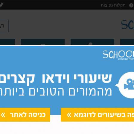
תקלות נפוצות
פסיכומטרי מימד
קורס
'
כיתות י'-י"ב
אמיר/ם
 במתמטיקה
 הם בין המבחנים הקשים בבית הספר – הרבה חומר
מידים לרשותכם כלים אינטראקטיביים שיסייעו לכם