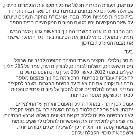
עם זאת, תעודת הבגרות תכלול את כל המקצועות הנלמדים בתיכון,
גם אלה שעליהם לא נבחנים בבחינת בגרות. שאר הבחינות יהיו
בית-ספריות פנימיות ויכללו מבחן או עבודת מחקר. הציונים שינתנו
על שאר המקצועות יהיו מטעם המורים המקצועיים בבית הספר.
רוב החברים בוועדה במשרד החינוך בראשות גדעון סער הביעו
תמיכה במהלך. כדאי לבחון את הסיבות בעד ונגד המהלך שישנה
את מבנה המערכת בתיכון.
בעד:
חיסכון כלכלי - תקציב משרד החינוך המופנה לבגרויות שכולל
ניסוח שאלונים, תשלום לבוחנים, לבודקים ועוד, עמד על 285 מליון
שקלים בשנת 2012, כאשר 200 מליון מהם הופנו כתשלום
להעסקת עובדים בבחינות. הרפורמה בחינוך וצמצום מספר
הבחינות יקטינו את ההוצאות על בחינות הבגרות. מעבר לתקציב
המדיני, הורים לתלמידים יוכלו לחסוך על מורים פרטיים והכנות
לבגרות כשיקטן מספר הבחינות.
עומס קטן יותר - במהלך התיכון העומס והלחץ על התלמידים
יתמתן, ויאפשר להם ללמוד בצורה רגועה יותר. גם תנאי הקבלה
לאוניברסיטה צפויים לכלול רק את הציונים בשלוש-ארבע הבחינות,
מה שמעניק לתלמידים את האפשרות להחליט להשקיע בכמות
מקצועות קטנה יותר ועל ידי כך להגיע להישגים גבוהים יותר,
ולשפר את סיכויי הקבלה שלהם.