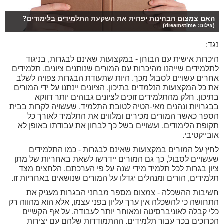
האם צמצום הבחינות יפחית את השקעת התלמידים בלימודים?
(צילום: dreamstime)
נגד:
היכרות אישית עם הבוחן - במקצועות שאינם לבגרות, בניגוד
לתלמידים שייהנו מהיכרות עם המורים שנותנים ציונים, תלמידים
אחרים עשויים לסבול מכך. היות שתעודת הבגרות צפויה לשלב
את כל המקצועות הנלמדים בתיכון, הציונים יינתנו על ידי המורים
בתיכון. חלק מהתלמידים זוכים לציונים גבוהים יותר דווקא
בבגרויות ונהנים מאי-הטיה לטובת התלמיד, שעשויה לקרות בבית
הספר כאשר המורים מכירים ומלווים את התלמיד לאורך כל
תקופת הלימודים, ועשויים בשל כך לבחון את עבודתו באופן לא
אובייקטיבי.
לחץ על המורים במקצועות שאינם לבגרות - כמו התלמידים
שעשויים לסבול, כך גם המורים יידרשו לשאת באחריות של מתן
ציון בגרות לכל תלמיד מידי שנה על פי הערכתם. הלחצים מצד
תלמידים, הורים ומנהלים יגדלו על המורים שנושאים באחריות זו.
חשיבות ההשכלה - צמצום מספר מבחני הבגרות מעניק את
התחושה כי להשכלה אין ערך עליון בפני עצמו, אלא הוא מהווה רק
כלי קבלה לאוניברסיטה ומאוחר יותר לעבודה. על אף הקשיים
הכרוכים בכך עבור תלמידים, ההתמודדות שלהם עם יצירות