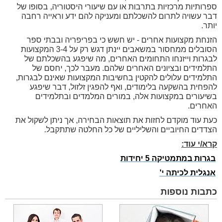
ספרותיות מרכזיות בתרבות או עם שיעורי היסטוריה, בסופו של
דבר עשויה לתרום להשכלתם ומעניקה להם ידע וראייה רחבה
יותר.
הזנחת מקצועות אחרים - יש חשש כי בפריפריה ובבתי ספר
הסובלים ממחסור במשאבים יינתן דגש רק על 3-4 המקצועות
לבגרות וייזנחו התחומים האחרים, מה שיפגע בהשכלתם של
התלמידים ובציונים האחרים שלהם. מעבר לכך, יחסם של
התלמידים עלולים להקטין בחשיבות המקצועות שאינם לבגרות,
להפחית בהשקעה בלימודים, ואף להפגין זלזול, דבר שיפגע
בשיעורים במקצועות אלה, במורים המלמדים ובתלמידים
האחרים.
כעת עוד מוקדם לחזות את תוצאות הבחירה, אך ניתן לשקול את
הצדדים החיוביים והשליליים של כל החלטה שתתקבל.
קרא/י עוד:
בגרות במתמטיקה 5 יחידות
אנגלית לכיתה י'
כתבות נוספות