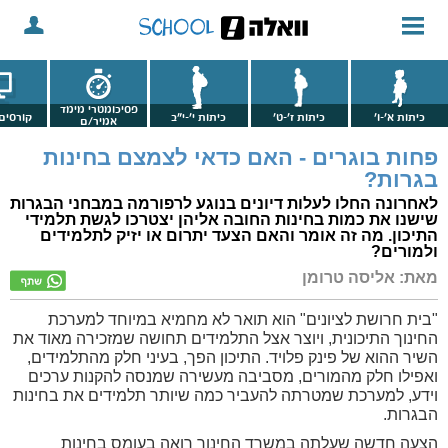
פסיכומטרי מימד
כיתות א'-ו'
כיתות ז'-ט'
כיתות י'-י"ב
קורסים 
אמיר/ם
פחות בוגרים - האם כדאי לצמצם בחינות
בגרות?
לאחרונה החלו לעלות דיונים בנוגע לרפורמה במבחני הבגרות
שישנו את כמות בחינות החובה אליהן יצטרכו לגשת תלמידי
התיכון. מה זה אומר והאם הצעד יתרום או יזיק לתלמידים
ולמורים?
מאת: אליסה טרומן
"בית חרושת לציונים" הוא תואר לא מחמיא במיוחד למערכת
החינוך התיכונית, ויוצר אצל התלמידים תחושה שמזכירה מאוד את
השיר ההוא של פינק פלויד. התיכון הפך, בעיני חלק מהתלמידים,
ואפילו חלק מהמורים, מסביבה מעשירה שמנסה להקנות ערכים
וידע, למערכת שמטרתה להעביר כמה שיותר תלמידים את בחינות
הבגרות.
הצעה חדשה שעלתה במשרד החינוך רואה בעומס בחינות