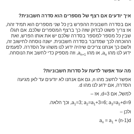
איך יודעים אם רצף של מספרים הוא סדרה חשבונית?
אם בסדרה חשבונית ההפרש בין כל שני מספרים הוא תמיד זהה,
אז צריך פשוט לבדוק שזה כך ברצף המספרים שלכם. אם תגלו
שבין כל מספר למספר בסדרה שלכם יש את אותו הפרש, זאת
ההוכחה לכך שמדובר בסדרה חשבונית. ישנה נוסחה לחישוב זה,
ולשם כך אנחנו צריכים שיהיה ידוע לנו משהו על הסדרה. לפעמים
ידוע לנו מהו a
, או מהו a
, וזה מספיק כדי לחשב את הנוסחה.
n+1
n
מה עוד אפשר לדעת על סדרות חשבוניות?
אפשר לחשב מהו n, גם אם אנחנו לא יודעים עד לאן מגיעה
הסדרה, אם ידוע לנו מהו d.
למשל, אם d=3, אז –
+d=9, וכך הלאה.
=a
+3=6; a
=a
=3; a
a
1
2
1
3
2
ולכן –
a
= a
+ (n-1)d
n
1