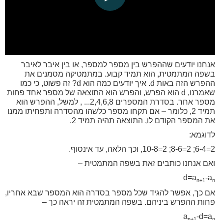
אנחנו יודעים שההפרש בין מספר למספר, או בין איבר לאיבר
בשפה המתמטית, הוא תמיד קבוע. במתמטיקה מסמנים את
ההפרש הזה באות d. איך יודעים כמה הוא d? זה פשוט, כי כמו
שאמרנו, d הוא הפרש, והפרש הוא התוצאה של מספר אחד פחות
מספר אחר. בסדרת המספרים 2,4,6,8... , למשל, ההפרש הוא
תמיד 2, כלומר – אם תקחו מספר כלשהו מהסדרה ותפחיתו ממנו
את המספר הקודם לו, התוצאה תהיה תמיד 2.
לדוגמא:
2=6-4; 2=8-6; 2=10-8, וכך הלאה, עד אינסוף.
ואם אנחנו כותבים זאת בשפה המתמטית –
d=a
-a
n+1
n
אם כך, אפשר להגיד שכל מספר בסדרה הוא המספר שבא אחריו,
פחות ההפרש ביניהם. בשפה המתמטית זה יראה כך –
a
-d=a
n+1
n