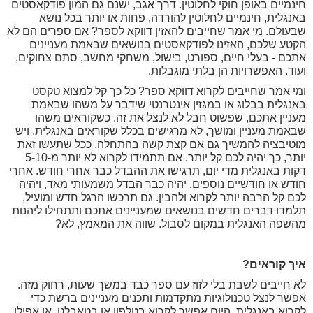
חינמיים באופן חוקי לחלוטין. דרך אגב, ישנם גם המון פודקאסטים
באנגלית, חינמיים לחלוטין להורדה, פחות או יותר בכל נושא
שבעולם. מי אמר שחייבים להאזין דווקא לספר? אם ספרים הם לא
הקטע שלכם, האזינו לפודקאסטים בנושאים שבאמת מעניינים
אתכם - בעלי חיים, ספורט, בישול, משחקי מחשב, סתם צחוקים,
ועוד. האפשרויות הן בלתי מוגבלות.
ומי אמר שחייבים לקרוא דווקא ספר? כל כך קל למצוא טקסט
באנגלית בבלוג או במגזין אינטרנטי שידבר על משהו שבאמת
מעניין אתכם, שפשוט חבל לא לנצל את זה. כשקוראים משהו
שבאמת מעניין ומושך, לא מרגישים בכלל שקוראים באנגלית, ויש
מוטיבציה להמשיך גם אם קצת קשה בהתחלה. ככל שתעשו זאת
יותר, כך יהיה לכם קל יותר. אם תתמידו לקרוא לא יותר מ-5-10
דקות באנגלית מדי יום, תרגישו את ההבדל כבר אחרי חודש. אחרי
חודש או חודשיים נוספים, יהיה כבר הבדל משמעותי מאד, ויהיה
לכם קל הרבה יותר לקרוא ולהבין. גם תרכשו הרגל חדש ומועיל,
תלמדו דברים חדשים בנושאים שמעניינים אתכם ותתחילו ליהנות
מהשפה האנגלית במקום לסבול. שווה את המאמץ, לא?
איך קוראים?
לא חייבים לשבת בלי לזוז עם ספר כבד במשך שעות, רחוק מזה.
אפשר לנצל טכנולוגיות מתקדמות ותכנים מעניינים ברשת כדי
לקרוא באנגלית. היום אפשר לקרוא בטלפון או בטאבלט, או אפילו