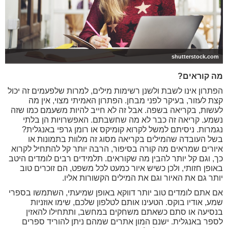
shutterstock.com
מה קוראים?
הפתרון אינו לשבת ולשנן רשימות מילים, למרות שלפעמים זה יכול
קצת לעזור, בעיקר לפני מבחן. הפתרון האמיתי מצוי, אין מה
לעשות, בקריאה בשפה. אבל זה לא חייב להיות משעמם כמו שזה
נשמע. קריאה זה כבר לא מה שחשבתם. האפשרויות הן בלתי
נגמרות. ניסיתם למשל לקרוא קומיקס או רומן גרפי באנגלית?
בשל העובדה שהמילים בקריאה מסוג זה מלוות בתמונות או
איורים שמראים מה קורה בסיפור, הרבה יותר קל להתחיל לקרוא
כך, וגם קל יותר להבין מה שקוראים. תלמידים רבים לומדים היטב
באופן חזותי, ולכן כשיש איור כמעט לכל משפט, הם זוכרים טוב
יותר גם את האיור וגם את המילים הקשורות אליו.
אם אתם לומדים טוב יותר דווקא באופן שמיעתי, השתמשו בספרי
שמע, אודיו בוקס. הטעינו אותם לטלפון שלכם, שימו אוזניות
בנסיעה או סתם כשאתם משחקים במחשב, ותתחילו להאזין
לספר באנגלית. ישנם המון אתרים שמהם ניתן להוריד ספרים