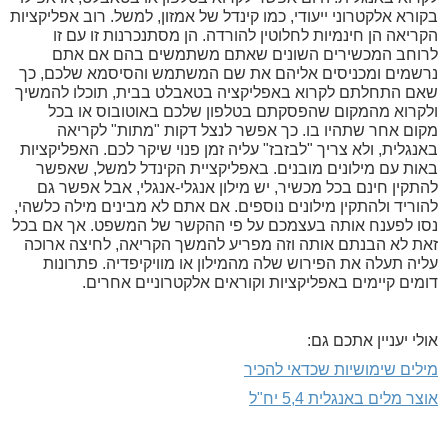
בקורא אלקטרוני ייעודי, כמו קינדל של אמזון, למשל. רוב אפליקציות
הקריאה הן חינמיות לחלוטין להורדה. הן מסתנכרנות זו עם זו
לרוחב המכשירים השונים שאתם משתמשים בהם אם אתם
נרשמים ומכניסים אליהם את שם המשתמש והסיסמא שלכם, כך
שאם התחלתם לקרוא באפליקציה בטאבלט בבית, תוכלו להמשיך
ולקרוא מהמקום שהפסקתם בטלפון שלכם באוטובוס או בכל
מקום אחר שתהיו בו. כך אפשר לנצל דקות "מתות" לקריאה
באנגלית, ולא צריך "לבזבז" עליה זמן פנוי שיקר לכם. האפליקציות
באות עם מילונים מובנים. באפליקציית הקינדל למשל, שאפשר
להתקין חינם בכל מכשיר, יש מילון אנגלי-אנגלי, אבל אפשר גם
להוריד ולהתקין מילונים נוספים. אם אתם לא מבינים מילה כלשהי,
נסו לפענח אותה בעצמכם על פי ההקשר של המשפט. אך אם בכל
זאת לא הבנתם אותה וזה מפריע להמשך הקריאה, לחיצה ארוכה
עליה תעלה את הפירוש שלה מהמילון או מוויקיפדיה. פתרונות
דומים קיימים באפליקציות וקוראים אלקטרוניים אחרים.
אולי יעניין אתכם גם:
מילים שימושיות שכדאי להכיר
אוצר מלים באנגלית 5,4 יח"ל