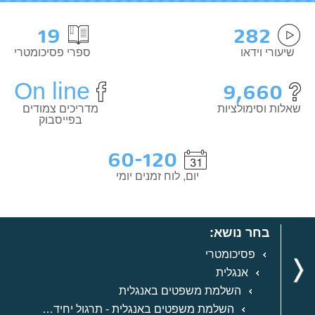
19
282
שיעורי וידאו
ספרי פסיכומטרי
On line
9,660
שאלות וסימולציות
מדריכים צמודים
בפייסבוק
60-120
יום, לוח זמנים יומי
בחר נושא:
פסיכומטרי
אנגלית
השלמת משפטים באנגלית
השלמת משפטים באנגלית - תרגול יחידה 4