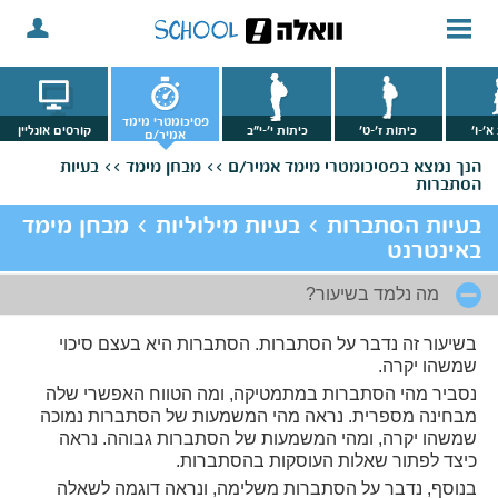
פסיכומטרי מימד
א'-ו'
כיתות ז'-ט'
כיתות י'-י"ב
קורסים אונליין
אמיר/ם
הנך נמצא
בפסיכומטרי מימד אמיר/ם >>
מבחן מימד >>
בעיות
הסתברות
בעיות הסתברות > בעיות מילוליות > מבחן מימד
באינטרנט
מה נלמד בשיעור?
בשיעור זה נדבר על הסתברות. הסתברות היא בעצם סיכוי
שמשהו יקרה.
נסביר מהי הסתברות במתמטיקה, ומה הטווח האפשרי שלה
מבחינה מספרית. נראה מהי המשמעות של הסתברות נמוכה
שמשהו יקרה, ומהי המשמעות של הסתברות גבוהה. נראה
כיצד לפתור שאלות העוסקות בהסתברות.
בנוסף, נדבר על הסתברות משלימה, ונראה דוגמה לשאלה