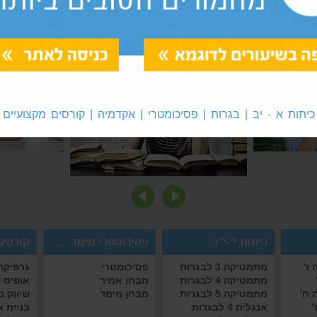
 המבחנים
השיטה שמפצחת את הפסיכומטרי
המבחנים
חשבתם שכדי להצליח בפסיכומטרי צריך
בהצלחה את
השיטה שמפצחת את
מבחן אמיר
לדעת מתמטיקה? אז זהו, שלא בטוח.
נים
הפסיכומטרי
שחשב
כיתות א - יב | בגרות | פסיכומטרי | אקדמיה | קורסים מקצועיים
כיתות י'-י"ב
פסיכומטרי מימד אמיר/ם
קורסים 
ז'
מתמטיקה 3 לבגרות
פסיכומטרי
גרפיקה 
מתמטיקה 4 לבגרות
מבחן אמיר
אופיס
 ח'
מתמטיקה 5 לבגרות
מבחן מימד
שיווק 
'
אנגלית 4 לבגרות
בניית 