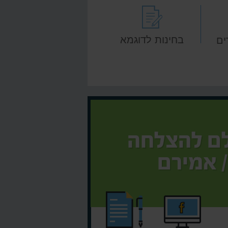
בחינות לדוגמא
ים
על המורה >
יל 3