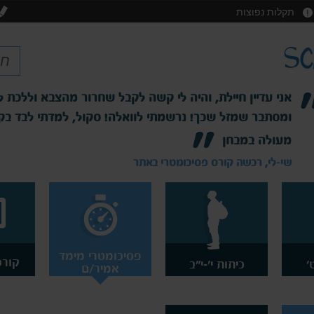
תקלות נפוצות
אני עדיין חיילת, והיה לי קשה לקבל שחרור מהצבא וללכת 
ומסתבר שמזל שכך! נרשמתי לוואלה! סקול, למדתי לבד בקצב
מעולה במבחן
שי-לי, רכשה קורס פסיכומטרי באתר
פסיכומטרי מימד
קורס
'
כיתות י'-י"ב
אמיר/ם