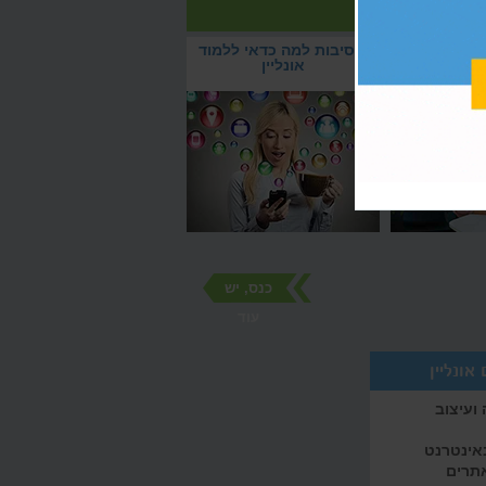
 לא כמו
5 סיבות למה כדאי ללמוד
תם
אונליין
כנס, יש
עוד
אונליין
ועיצוב
באינטרנט
אתרים