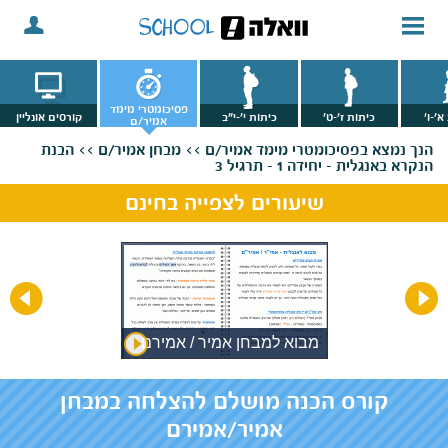
פסיכומטרי מימד
א'-ו'
כיתות ז'-ט'
כיתות י'-י"ב
קורסים אונליין
אמיר/ם
הנך נמצא
בפסיכומטרי מימד אמיר/ם >>
מבחן אמיר/ם >>
הבנת
הנקרא באנגלית - יחידה 1 - תרגיל 3
שיעורים לצפייה בחינם
ן
מבוא למבחן אמיר / אמירם
קורס הכנה מושלם להצלחה במבחן
אמיר/אמירם