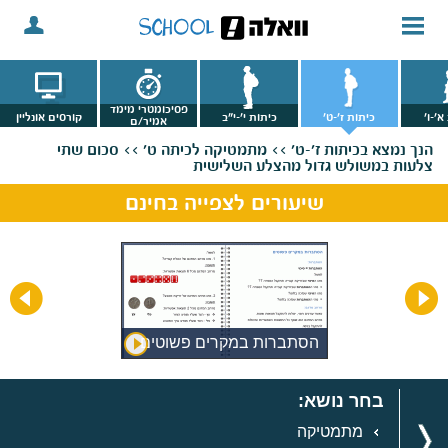
פסיכומטרי מימד
א'-ו'
כיתות ז'-ט'
כיתות י'-י"ב
קורסים אונליין
אמיר/ם
הנך נמצא
בכיתות ז'-ט' >>
מתמטיקה לכיתה ט' >>
סכום שתי
צלעות במשולש גדול מהצלע השלישית
שיעורים לצפייה בחינם
ייה
הסתברות במקרים פשוטים
בחר נושא:
מתמטיקה