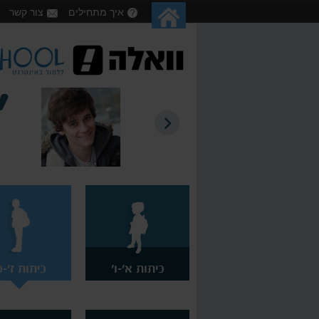
איך מתחילים
צור קשר
דה!
כיתות א'-ו'
כיתות ז'-ט