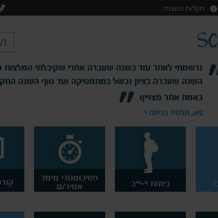
תקלות נפוצות
מה שטוב באתר הזה, זה שאני באמת יכולה להשלים את החומר
בקצב שלי, ולחזור שוב ושוב על ההסבר עד שהוא נקלט
יולי, תלמידה בכיתה ט'
פסיכומטרי מימד
קורס
'
כיתות י'-י"ב
אמיר/ם