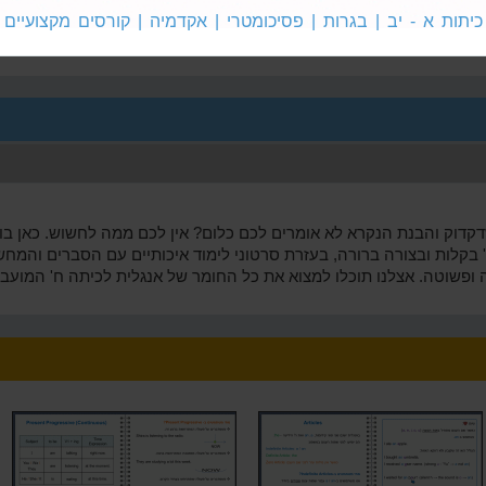
מתמטיקה
אנגלית
כיתות א - יב | בגרות | פסיכומטרי | אקדמיה | קורסים מקצועיים
'
לכיתה ח'
לכיתה ח'
דוק והבנת הנקרא לא אומרים לכם כלום? אין לכם ממה לחשוש. כאן בוו