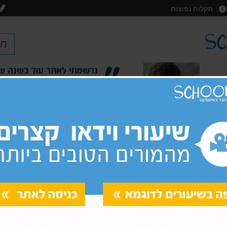
תקלות נפוצות
מה שטוב באתר הזה, זה שאני באמת יכולה להשלים את הח
בקצב שלי, ולחזור שוב ושוב על ההסבר עד שהוא נקלט
יולי, תלמידה בכיתה ט'
פסיכומטרי מימד
קורס
'
כיתות י'-י"ב
אמיר/ם