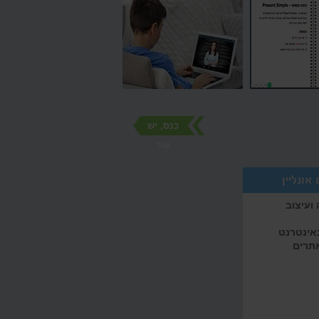
כנס, יש
עוד
אונליין
ועיצוב
באינטרנט
אתרים