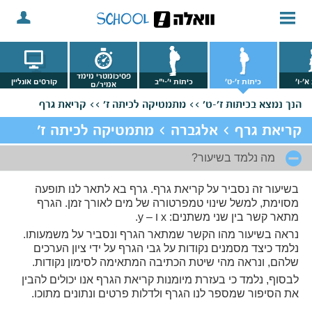
פסיכומטרי מימד
א'-ו'
כיתות ז'-ט'
כיתות י'-י"ב
קורסים אונליין
אמיר/ם
הנך נמצא
בכיתות ז'-ט' >>
מתמטיקה לכיתה ז' >>
קריאת גרף
קריאת גרף > אלגברה > מתמטיקה לכיתה ז'
מה נלמד בשיעור?
בשיעור זה נסביר על קריאת גרף. גרף בא לתאר לנו תופעה
מסוימת, למשל שינוי טמפרטורה של מים לאורך זמן. הגרף
מתאר קשר בין שני משתנים: x ו – y.
נראה בשיעור מהו הקשר שמתאר הגרף ונסביר על משמעותו.
נלמד כיצד מסמנים נקודות על גבי הגרף על ידי ציון הערכים
שלהם, ונראה מהי שיטת הכתיבה המתאימה לסימון נקודות.
לבסוף, נלמד כי בעזרת מיומנות קריאת הגרף אנו יכולים להבין
את הסיפור שמספר לנו הגרף ולדלות פרטים ונתונים מתוכו.