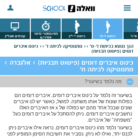
פסיכומטרי מימד
א'-ו'
כיתות ז'-ט'
כיתות י'-י"ב
קורסים אונליין
אמיר/ם
הנך נמצא
בכיתות ז'-ט' >>
מתמטיקה לכיתה ז' >>
כינוס איברים
דומים (פישוט תבניות)
כינוס איברים דומים (פישוט תבניות) > אלגברה >
מתמטיקה לכיתה ח'
מה נלמד בשיעור?
בשיעור זה נלמד על כינוס איברים דומים. איברים דומים הם
כפולות שונות של אותו משתנה. למשל, כאשר יש לנו איברים
שונים שבכל אחד מהם יש כפולה של x אז האיברים האלו
נחשבים איברים דומים. ניתן להסתכל על איברים דומים כעל
"משפחה" של איברים.
בשיעור נלמד מהו כינוס איברים דומים. נראה אילו איברים ניתן
לכנס יחד, ואילו לא ניתן. נסביר את חשיבות הסימן המופיע לפני