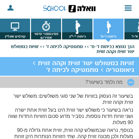
פסיכומטרי מימד
א'-ו'
כיתות ז'-ט'
כיתות י'-י"ב
קורסים אונליין
אמיר/ם
הנך נמצא
בכיתות ז'-ט' >>
מתמטיקה לכיתה ז' >>
זוויות במשולש
ישר זווית וקהה זווית
זוויות במשולש ישר זווית וקהה זווית >
גיאומטריה > מתמטיקה לכיתה ז'
מה נלמד בשיעור?
בשיעור זה נעסוק בזוויות של שני סוגי משולשים: משולש ישר
זווית וקהה זווית.
נראה בשיעור כי משולש ישר זווית הינו בעל זווית אחת ישרה
ושני זוויות חדות נוספות. נסביר מדוע סכום הזוויות החדות שווה
90 מעלות.
בנוסף, נראה שבמשולש קהה זווית, זווית אחת גדולה מ-90
מעלות ולכן מכונה זווית קהה. שתי הזוויות הנותרות הינן זוויות