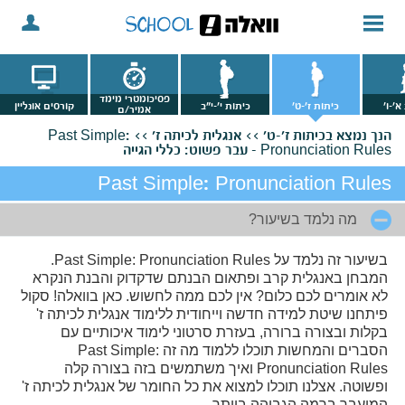
פסיכומטרי מימד
א'-ו'
כיתות ז'-ט'
כיתות י'-י"ב
קורסים אונליין
אמיר/ם
הנך נמצא
בכיתות ז'-ט' >>
אנגלית לכיתה ז' >>
Past Simple:
Pronunciation Rules - עבר פשוט: כללי הגייה
Past Simple: Pronunciation Rules
מה נלמד בשיעור?
בשיעור זה נלמד על Past Simple: Pronunciation Rules.
המבחן באנגלית קרב ופתאום הבנתם שדקדוק והבנת הנקרא
לא אומרים לכם כלום? אין לכם ממה לחשוש. כאן בוואלה! סקול
פיתחנו שיטת למידה חדשה וייחודית ללימוד אנגלית לכיתה ז'
בקלות ובצורה ברורה, בעזרת סרטוני לימוד איכותיים עם
הסברים והמחשות תוכלו ללמוד מה זה Past Simple:
Pronunciation Rules ואיך משתמשים בזה בצורה קלה
ופשוטה. אצלנו תוכלו למצוא את כל החומר של אנגלית לכיתה ז'
המועבר ברמה הגבוהה ביותר.