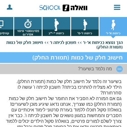
פסיכומטרי מימד
כיתות א'-ו'
כיתות ז'-ט'
כיתות י'-י"ב
קורסים 
אמיר/ם
הנך נמצא
בכיתות א'-ו' >>
חשבון לכיתה ו' >>
חישוב חלק של כמות
(תמורת החלק)
חישוב חלק של כמות (תמורת החלק)
מה נלמד בשיעור?
בשיעור זה נלמד על חישוב חלק של כמות (תמורת החלק).
הילד לא מצליח להתרכז בכיתה? חשבון לכיתה ו' עושה לו
סחרחורת?
גם אם המורה לא הסביר את החומר של חישוב חלק של כמות
(תמורת החלק) כמו שצריך, אנחנו נדאג שיגיע מוכן לשיעורים!
בוואלה! סקול תוכלו ללמוד בעזרת סרטוני לימוד איכותיים עם
הסברים והמחשות במגוון נושאים של חשבון לכיתה ו'. כבר אין
צורך לשלם למורים פרטיים, בוואלה! סקול הילדים יכולים ללמוד
באמצעות סרטוני וידאו את כל החומר מכל מקום ובכל זמן.