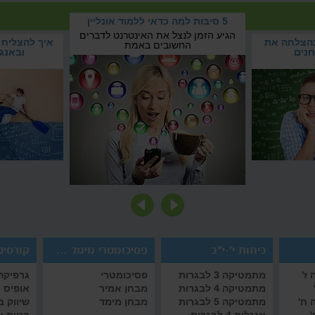
כך תעברו בהצלחה את המבחנים
5 סיבות למה כדאי ללמוד אונליין
איך לעבור את תקופת המבחנים
הגיע הזמן לנצל את האינטרנט
1? וואלה
כך תעברו בהצלחה את
5 סיבות למה כדאי ללמוד
בהצלחה?
החשובים באמת
המבחנים
אונליין
כיתות י'-י"ב
פסיכומטרי מימד אמיר/ם
קורסים 
ז'
מתמטיקה 3 לבגרות
פסיכומטרי
גרפיקה 
מתמטיקה 4 לבגרות
מבחן אמיר
אופיס
 ח'
מתמטיקה 5 לבגרות
מבחן מימד
שיווק 