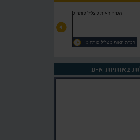
הכרת האות כ צליל פותח כ
על המורה >
ת באותיות א-ע