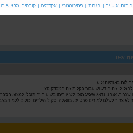
ת
חשבון
חשבון
כיתות א - יב | בגרות | פסיכומטרי | אקדמיה | קורסים מקצועיים
 א'
לכיתה ב'
לכיתה ג'
ות א-ע
חילות באותיות א-ע.
לחזק לו את הידע ושיעבור בקלות את המבדקים?
ריך, אנחנו נדאג שיגיע מוכן לשיעורים! בשיעור זה תוכלו למצוא הסברים
 לא צריך לשלם למורים פרטיים, בוואלה! סקול הילדים יכולים ללמוד באמ