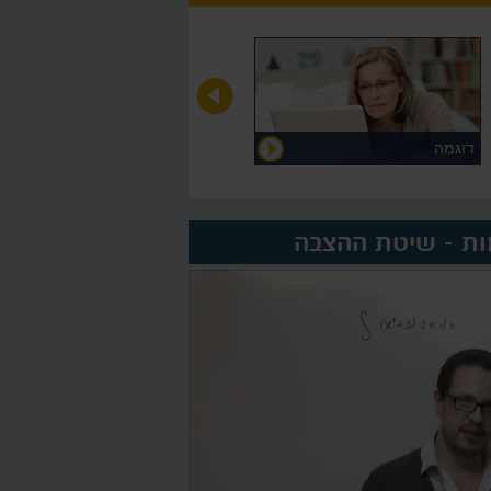
דוגמה
על המורה >
ות - שיטת ההצבה