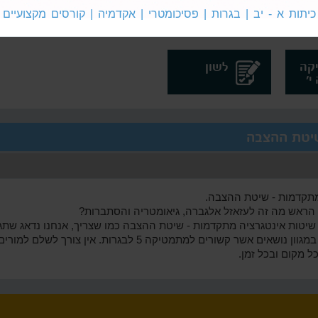
קה
מתמטיקה
אנגלית 4
כיתות א - יב | בגרות | פסיכומטרי | אקדמיה | קורסים מקצועיים
5 לבגרות
לבגרות
קה
לשון
שיטת ההצבה
מתקדמות - שיטת ההצבה.
הראש מה זה לעזאזל אלגברה, גיאומטריה והסתברות?
טות אינטגרציה מתקדמות - שיטת ההצבה כמו שצריך, אנחנו נדאג שתגיעו
למצוא הסברים נרחבים הכוללים תרגול במגוון נושאים אשר קשורים למ
ל מקום ובכל זמן.