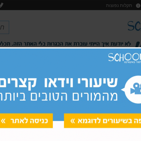
תקלות נפוצות
לא יודעת איך הייתי עוברת את הבגרות בלי האתר הזה. תכלס
השיעורים מומחשים בצורה פשוטה והמורים ברורים. ממליצ
שיר, תלמידה בכיתה יא'
פסיכומטרי מימד
קורס
'
כיתות י'-י"ב
אמיר/ם