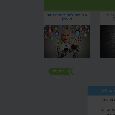
גרות
5 סיבות למה כדאי ללמוד
?
אונליין
כנס, יש
עוד
אונליין
ועיצוב
באינטרנט
אתרים