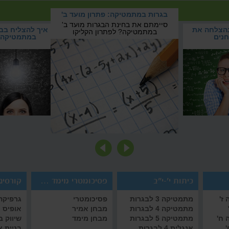
08:11
 המבחנים
בגרות במתמטיקה: פתרון מועד ב'
06:36
המבחנים
סיימתם את בחינת הבגרות מועד ב'
בהצלחה את
בגרות במתמטיקה: פתרון
איך להצליח בב
במתמטיקה? לפתרון הקליקו
17:19
נים
מועד ב'
במתמטיקה
05:08
08:22
09:07
12:17
10:20
כיתות י'-י"ב
פסיכומטרי מימד אמיר/ם
קורסים 
ז'
מתמטיקה 3 לבגרות
פסיכומטרי
גרפיקה 
מתמטיקה 4 לבגרות
מבחן אמיר
אופיס
 ח'
מתמטיקה 5 לבגרות
מבחן מימד
שיווק 
'
אנגלית 4 לבגרות
בניית 