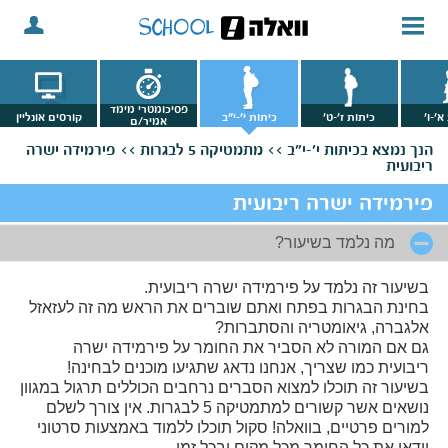
פסיכומטרי מימד
א'-ו'
כיתות ז'-ט'
כיתות י'-י"ב
קורסים אונליין
אמיר/ם
הנך נמצא
בכיתות י'-י"ב >>
מתמטיקה 5 לבגרות >>
פירמידה ישרה
ריבועית
פירמידה ישרה ריבועית
מה נלמד בשיעור?
בשיעור זה נלמד על פירמידה ישרה ריבועית.
בחינת הבגרות בפתח ואתם שוברים את הראש מה זה לעזאזל
אלגברה, גיאומטריה והסתברות?
גם אם המורה לא הסביר את החומר על פירמידה ישרה
ריבועית כמו שצריך, אנחנו נדאג שתגיעו מוכנים לבחינה!
בשיעור זה תוכלו למצוא הסברים נרחבים הכוללים תרגול במגוון
נושאים אשר קשורים למתמטיקה 5 לבגרות. אין צורך לשלם
למורים פרטיים, בוואלה! סקול תוכלו ללמוד באמצעות סרטוני
וידאו את כל החומר מכל מקום ובכל זמן.