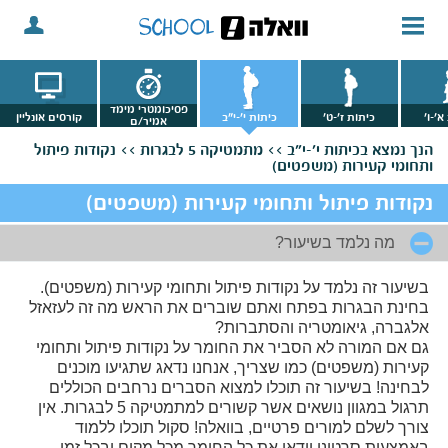
פסיכומטרי מימד
א'-ו'
כיתות ז'-ט'
כיתות י'-י"ב
קורסים אונליין
אמיר/ם
הנך נמצא
בכיתות י'-י"ב >>
מתמטיקה 5 לבגרות >>
נקודות פיתול
ותחומי קעירות (משפטים)
נקודות פיתול ותחומי קעירות (משפטים)
מה נלמד בשיעור?
בשיעור זה נלמד על נקודות פיתול ותחומי קעירות (משפטים).
בחינת הבגרות בפתח ואתם שוברים את הראש מה זה לעזאזל
אלגברה, גיאומטריה והסתברות?
גם אם המורה לא הסביר את החומר על נקודות פיתול ותחומי
קעירות (משפטים) כמו שצריך, אנחנו נדאג שתגיעו מוכנים
לבחינה! בשיעור זה תוכלו למצוא הסברים נרחבים הכוללים
תרגול במגוון נושאים אשר קשורים למתמטיקה 5 לבגרות. אין
צורך לשלם למורים פרטיים, בוואלה! סקול תוכלו ללמוד
באמצעות סרטוני וידאו את כל החומר מכל מקום ובכל זמן.