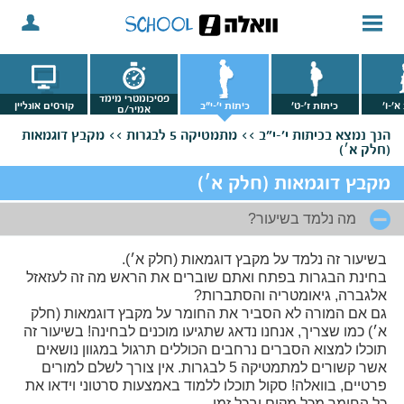
פסיכומטרי מימד
א'-ו'
כיתות ז'-ט'
כיתות י'-י"ב
קורסים אונליין
אמיר/ם
הנך נמצא
בכיתות י'-י"ב >>
מתמטיקה 5 לבגרות >>
מקבץ דוגמאות
(חלק א׳)
מקבץ דוגמאות (חלק א׳)
מה נלמד בשיעור?
בשיעור זה נלמד על מקבץ דוגמאות (חלק א׳).
בחינת הבגרות בפתח ואתם שוברים את הראש מה זה לעזאזל
אלגברה, גיאומטריה והסתברות?
גם אם המורה לא הסביר את החומר על מקבץ דוגמאות (חלק
א׳) כמו שצריך, אנחנו נדאג שתגיעו מוכנים לבחינה! בשיעור זה
תוכלו למצוא הסברים נרחבים הכוללים תרגול במגוון נושאים
אשר קשורים למתמטיקה 5 לבגרות. אין צורך לשלם למורים
פרטיים, בוואלה! סקול תוכלו ללמוד באמצעות סרטוני וידאו את
כל החומר מכל מקום ובכל זמן.