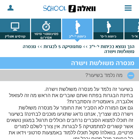
פסיכומטרי מימד
א'-ו'
כיתות ז'-ט'
כיתות י'-י"ב
קורסים אונליין
אמיר/ם
הנך נמצא
בכיתות י'-י"ב >>
מתמטיקה 5 לבגרות >>
מנסרה
משולשת וישרה
מנסרה משולשת וישרה
מה נלמד בשיעור?
בשיעור זה נלמד על מנסרה משולשת וישרה.
בחינת הבגרות בפתח ואתם שוברים את הראש מה זה לעזאזל
אלגברה, גיאומטריה והסתברות?
גם אם המורה לא הסביר את החומר על מנסרה משולשת
וישרה כמו שצריך, אנחנו נדאג שתגיעו מוכנים לבחינה! בשיעור
זה תוכלו למצוא הסברים נרחבים הכוללים תרגול במגוון נושאים
אשר קשורים למתמטיקה 5 לבגרות. אין צורך לשלם למורים
פרטיים, בוואלה! סקול תוכלו ללמוד באמצעות סרטוני וידאו את
כל החומר מכל מקום ובכל זמן.