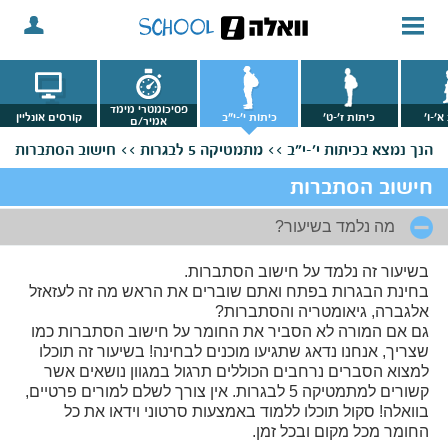
פסיכומטרי מימד
א'-ו'
כיתות ז'-ט'
כיתות י'-י"ב
קורסים אונליין
אמיר/ם
הנך נמצא
בכיתות י'-י"ב >>
מתמטיקה 5 לבגרות >>
חישוב הסתברות
חישוב הסתברות
מה נלמד בשיעור?
בשיעור זה נלמד על חישוב הסתברות.
בחינת הבגרות בפתח ואתם שוברים את הראש מה זה לעזאזל
אלגברה, גיאומטריה והסתברות?
גם אם המורה לא הסביר את החומר על חישוב הסתברות כמו
שצריך, אנחנו נדאג שתגיעו מוכנים לבחינה! בשיעור זה תוכלו
למצוא הסברים נרחבים הכוללים תרגול במגוון נושאים אשר
קשורים למתמטיקה 5 לבגרות. אין צורך לשלם למורים פרטיים,
בוואלה! סקול תוכלו ללמוד באמצעות סרטוני וידאו את כל
החומר מכל מקום ובכל זמן.