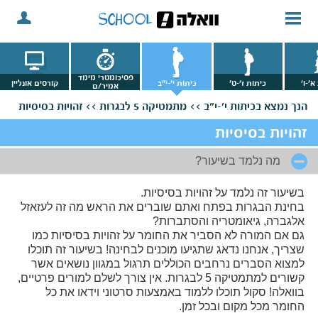
פסיכומטרי מימד
א'-ו'
כיתות ז'-ט'
כיתות י'-י"ב
קורסים אונליין
אמיר/ם
הנך נמצא
בכיתות י'-י"ב >>
מתמטיקה 5 לבגרות >>
זהויות בסיסיות
זהויות בסיסיות
מה נלמד בשיעור?
בשיעור זה נלמד על זהויות בסיסיות.
בחינת הבגרות בפתח ואתם שוברים את הראש מה זה לעזאזל
אלגברה, גיאומטריה והסתברות?
גם אם המורה לא הסביר את החומר על זהויות בסיסיות כמו
שצריך, אנחנו נדאג שתגיעו מוכנים לבחינה! בשיעור זה תוכלו
למצוא הסברים נרחבים הכוללים תרגול במגוון נושאים אשר
קשורים למתמטיקה 5 לבגרות. אין צורך לשלם למורים פרטיים,
בוואלה! סקול תוכלו ללמוד באמצעות סרטוני וידאו את כל
החומר מכל מקום ובכל זמן.