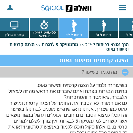
פסיכומטרי מימד
א'-ו'
כיתות ז'-ט'
כיתות י'-י"ב
קורסים אונליין
אמיר/ם
הנך נמצא
בכיתות י'-י"ב >>
מתמטיקה 5 לבגרות >>
הצגה קרטזית
ומישור גאוס
הצגה קרטזית ומישור גאוס
מה נלמד בשיעור?
בשיעור זה נלמד על הצגה קרטזית ומישור גאוס.
בחינת הבגרות בפתח ואתם שוברים את הראש מה זה לעזאזל
אלגברה, גיאומטריה והסתברות?
גם אם המורה לא הסביר את החומר על הצגה קרטזית ומישור
גאוס כמו שצריך, אנחנו נדאג שתגיעו מוכנים לבחינה! בשיעור
זה תוכלו למצוא הסברים נרחבים הכוללים תרגול במגוון נושאים
אשר קשורים למתמטיקה 5 לבגרות. אין צורך לשלם למורים
פרטיים, בוואלה! סקול תוכלו ללמוד באמצעות סרטוני וידאו את
כל החומר מכל מקום ובכל זמן.