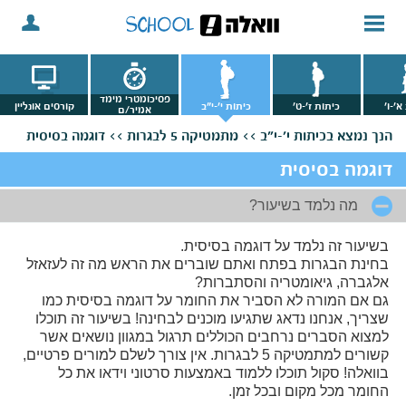
פסיכומטרי מימד
א'-ו'
כיתות ז'-ט'
כיתות י'-י"ב
קורסים אונליין
אמיר/ם
הנך נמצא
בכיתות י'-י"ב >>
מתמטיקה 5 לבגרות >>
דוגמה בסיסית
דוגמה בסיסית
מה נלמד בשיעור?
בשיעור זה נלמד על דוגמה בסיסית.
בחינת הבגרות בפתח ואתם שוברים את הראש מה זה לעזאזל
אלגברה, גיאומטריה והסתברות?
גם אם המורה לא הסביר את החומר על דוגמה בסיסית כמו
שצריך, אנחנו נדאג שתגיעו מוכנים לבחינה! בשיעור זה תוכלו
למצוא הסברים נרחבים הכוללים תרגול במגוון נושאים אשר
קשורים למתמטיקה 5 לבגרות. אין צורך לשלם למורים פרטיים,
בוואלה! סקול תוכלו ללמוד באמצעות סרטוני וידאו את כל
החומר מכל מקום ובכל זמן.