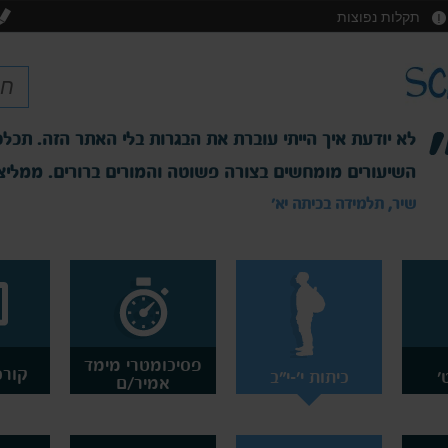
תקלות נפוצות
לא יודעת איך הייתי עוברת את הבגרות בלי האתר הזה. תכלס
השיעורים מומחשים בצורה פשוטה והמורים ברורים. ממליצ
שיר, תלמידה בכיתה יא'
פסיכומטרי מימד
קורס
'
כיתות י'-י"ב
אמיר/ם