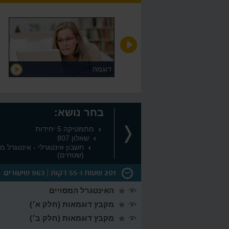
אסימפטוטות אנכיות
דוגמה
בחר נושא:
מתמטיקה 5 יחידות
שאלון 807
חשבון אינטגרלי - אינטגרל מס
(שטחים)
201 שעות ו-55 דקות
963 שיעורים
האינטגרל המסויים
ויונות
מקבץ דוגמאות (חלק א׳)
וא וגיאומטריה
מקבץ דוגמאות (חלק ב׳)
אומטריה של