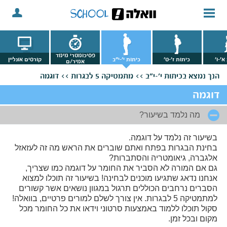
פסיכומטרי מימד
א'-ו'
כיתות ז'-ט'
כיתות י'-י"ב
קורסים אונליין
אמיר/ם
הנך נמצא
בכיתות י'-י"ב >>
מתמטיקה 5 לבגרות >>
דוגמה
דוגמה
מה נלמד בשיעור?
בשיעור זה נלמד על דוגמה.
בחינת הבגרות בפתח ואתם שוברים את הראש מה זה לעזאזל
אלגברה, גיאומטריה והסתברות?
גם אם המורה לא הסביר את החומר על דוגמה כמו שצריך,
אנחנו נדאג שתגיעו מוכנים לבחינה! בשיעור זה תוכלו למצוא
הסברים נרחבים הכוללים תרגול במגוון נושאים אשר קשורים
למתמטיקה 5 לבגרות. אין צורך לשלם למורים פרטיים, בוואלה!
סקול תוכלו ללמוד באמצעות סרטוני וידאו את כל החומר מכל
מקום ובכל זמן.