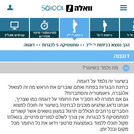
פסיכומטרי מימד
א'-ו'
כיתות ז'-ט'
כיתות י'-י"ב
קורסים אונליין
אמיר/ם
הנך נמצא
בכיתות י'-י"ב >>
מתמטיקה 5 לבגרות >>
דוגמה
דוגמה
מה נלמד בשיעור?
בשיעור זה נלמד על דוגמה.
בחינת הבגרות בפתח ואתם שוברים את הראש מה זה לעזאזל
אלגברה, גיאומטריה והסתברות?
גם אם המורה לא הסביר את החומר על דוגמה כמו שצריך,
אנחנו נדאג שתגיעו מוכנים לבחינה! בשיעור זה תוכלו למצוא
הסברים נרחבים הכוללים תרגול במגוון נושאים אשר קשורים
למתמטיקה 5 לבגרות. אין צורך לשלם למורים פרטיים, בוואלה!
סקול תוכלו ללמוד באמצעות סרטוני וידאו את כל החומר מכל
מקום ובכל זמן.