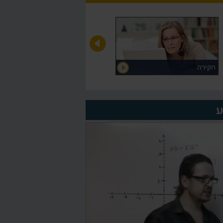
חקירה
על המורה >
ע