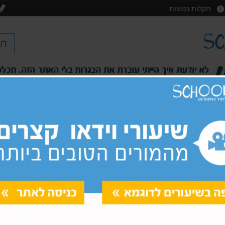
תקלות נפוצות
לא יודעת איך הייתי עוברת את הבגרות בלי האתר הזה. תכלס
השיעורים מומחשים בצורה פשוטה והמורים ברורים. ממליצ
שיר, תלמידה בכיתה יא'
פסיכומטרי מימד
קורס
'
כיתות י'-י"ב
אמיר/ם