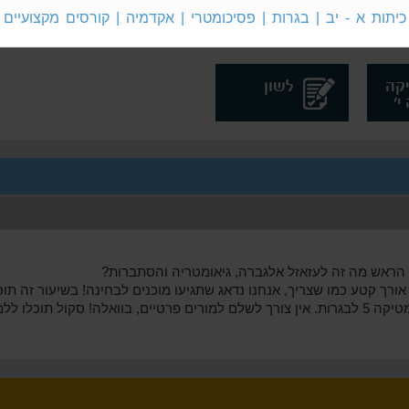
קה
מתמטיקה
אנגלית 4
כיתות א - יב | בגרות | פסיכומטרי | אקדמיה | קורסים מקצועיים
5 לבגרות
לבגרות
קה
לשון
הראש מה זה לעזאזל אלגברה, גיאומטריה והסתברות?
רך קטע כמו שצריך, אנחנו נדאג שתגיעו מוכנים לבחינה! בשיעור זה תו
תרגול במגוון נושאים אשר קשורים למתמטיקה 5 לבגרות. אין צורך לשלם למורים פרטיים, בוואלה! 