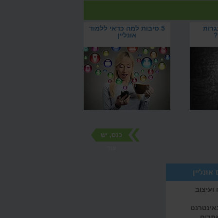
גרות
5 סיבות למה כדאי ללמוד
?
אונליין
כנס, יש
עוד
אונליין
ועיצוב
באינטרנט
אתרים