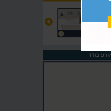
דוגמה
על המורה >
רע בודד