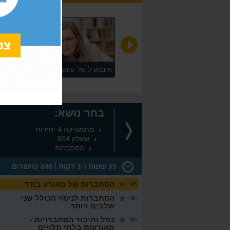
בשילוב פרמטרים
אינטגרל של פונקציות חזקה עם
מעריך רציונאלי
בחר נושא:
מתמטיקה 4 יחידות
שאלון 804
הסתברות
35 שעות ו-3 דקות
448 שיעורים
הסתברות של מאורע בודד
הסתברות לניסוי הכולל שני
שלבים ויותר
כפל וחיבור הסתברויות -
מאורעות בלתי תלויים