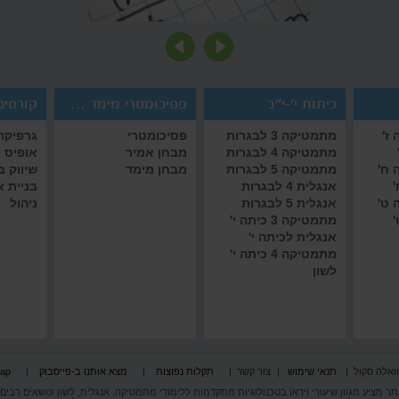
כיתות י'-י"ב
פסיכומטרי מימד אמיר/ם
קורסים 
ז'
מתמטיקה 3 לבגרות
פסיכומטרי
גרפיקה 
מתמטיקה 4 לבגרות
מבחן אמיר
אופיס
 ח'
מתמטיקה 5 לבגרות
מבחן מימד
שיווק 
'
אנגלית 4 לבגרות
בניית 
 ט'
אנגלית 5 לבגרות
ניהול
'
מתמטיקה 3 כיתה י'
אנגלית לכיתה י'
מתמטיקה 4 כיתה י'
לשון
וואלה סקול
|
תנאי שימוש
|
צור קשר
|
תקלות נפוצות
|
מצא אותנו ב-פייסבוק
|
map
תר מציע מגוון שיעורי וידאו בטכנולוגיות מתקדמות ללימודי מתמטיקה, אנגלית, לשון ונושאים רבים