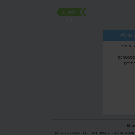
כנס, יש
עוד
אונליין
ועיצוב
באינטרנט
אתרים
Site
 נוספים, החל מבית הספר היסודי, דרך חטיבת הביניים, ועד