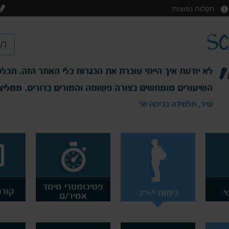
תקלות נפוצות
לא יודעת איך הייתי עוברת את הבגרות בלי האתר הזה. תכלס
השיעורים מומחשים בצורה פשוטה והמורים ברורים. ממליצ
שיר, תלמידה בכיתה יא'
פסיכומטרי מימד
קורס
'
כיתות י'-י"ב
אמיר/ם