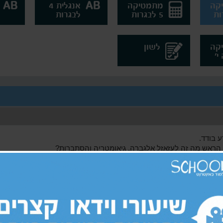
קה
מתמטיקה
אנגלית 4
5 לבגרות
לבגרות
קה
לשון
 בודד.
הראש מה זה לעזאזל אלגברה, גיאומטריה והסתברות?
תברות של מאורע בודד כמו שצריך, אנחנו נדאג שתגיעו מוכנים לבחינה
נרחבים הכוללים תרגול במגוון נושאים אשר קשורים למתמטיקה 4 לבגרות. אין צורך 