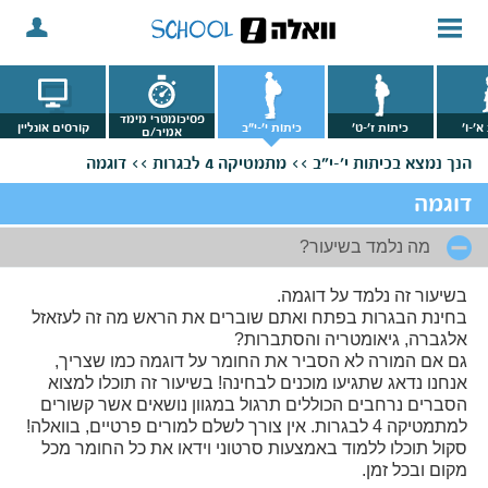
פסיכומטרי מימד
א'-ו'
כיתות ז'-ט'
כיתות י'-י"ב
קורסים אונליין
אמיר/ם
הנך נמצא
בכיתות י'-י"ב >>
מתמטיקה 4 לבגרות >>
דוגמה
דוגמה
מה נלמד בשיעור?
בשיעור זה נלמד על דוגמה.
בחינת הבגרות בפתח ואתם שוברים את הראש מה זה לעזאזל
אלגברה, גיאומטריה והסתברות?
גם אם המורה לא הסביר את החומר על דוגמה כמו שצריך,
אנחנו נדאג שתגיעו מוכנים לבחינה! בשיעור זה תוכלו למצוא
הסברים נרחבים הכוללים תרגול במגוון נושאים אשר קשורים
למתמטיקה 4 לבגרות. אין צורך לשלם למורים פרטיים, בוואלה!
סקול תוכלו ללמוד באמצעות סרטוני וידאו את כל החומר מכל
מקום ובכל זמן.