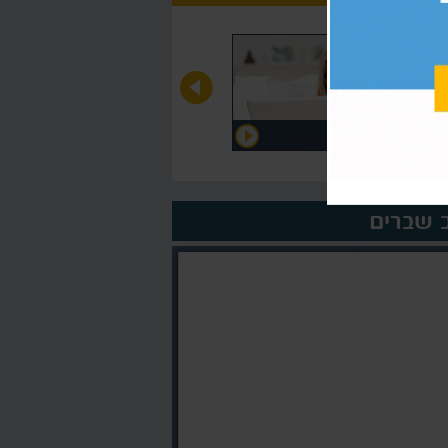
דוגמה
על המורה >
ב שברים