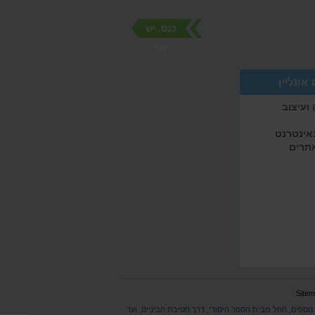
כנס, יש
עוד
אונליין
ועיצוב
באינטרנט
אתרים
Site
 נוספים, החל מבית הספר היסודי, דרך חטיבת הביניים, ועד