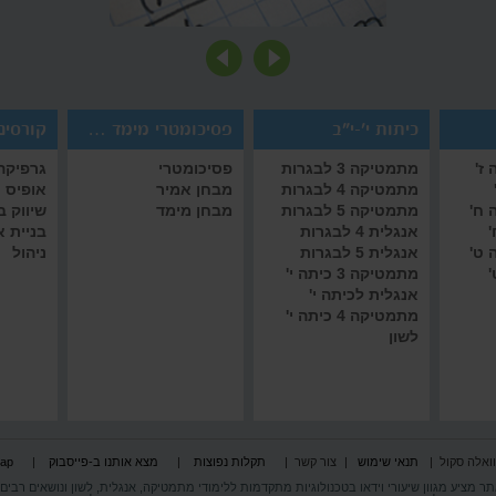
כיתות י'-י"ב
פסיכומטרי מימד אמיר/ם
קורסים 
ז'
מתמטיקה 3 לבגרות
פסיכומטרי
גרפיקה 
מתמטיקה 4 לבגרות
מבחן אמיר
אופיס
 ח'
מתמטיקה 5 לבגרות
מבחן מימד
שיווק 
'
אנגלית 4 לבגרות
בניית 
 ט'
אנגלית 5 לבגרות
ניהול
'
מתמטיקה 3 כיתה י'
אנגלית לכיתה י'
מתמטיקה 4 כיתה י'
לשון
וואלה סקול
|
תנאי שימוש
|
צור קשר
|
תקלות נפוצות
|
מצא אותנו ב-פייסבוק
|
map
תר מציע מגוון שיעורי וידאו בטכנולוגיות מתקדמות ללימודי מתמטיקה, אנגלית, לשון ונושאים רבים