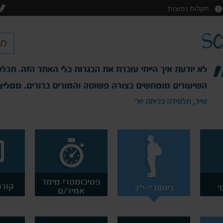
תקלות נפוצות
לא יודעת איך הייתי עוברת את הבגרות בלי האתר הזה. תכלס
השיעורים מומחשים בצורה פשוטה והמורים ברורים. ממליצ
שיר, תלמידה בכיתה יא'
פסיכומטרי מימד
קורס
'
כיתות י'-י"ב
אמיר/ם