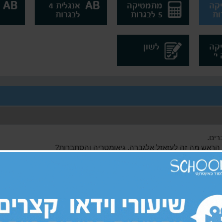
קה
מתמטיקה
אנגלית 4
5 לבגרות
לבגרות
קה
לשון
רים.
הראש מה זה לעזאזל אלגברה, גיאומטריה והסתברות?
 שוויון בשילוב שברים כמו שצריך, אנחנו נדאג שתגיעו מוכנים לבחינה! 
נרחבים הכוללים תרגול במגוון נושאים אשר קשורים למתמטיקה 4 לבגרות. אין צורך 