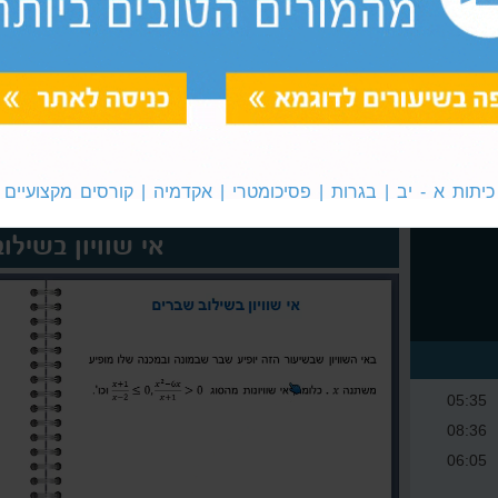
אסימפטוטה אנכית
פונקציה קדומה של פולינום -
דוגמאות מתקדמות
כיתות א - יב | בגרות | פסיכומטרי | אקדמיה | קורסים מקצועיים
אי שוויון בשילו
05:35
08:36
06:05