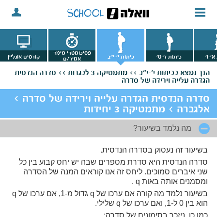
פסיכומטרי מימד
א'-ו'
כיתות ז'-ט'
כיתות י'-י"ב
קורסים אונליין
אמיר/ם
הנך נמצא
בכיתות י'-י"ב >>
מתמטיקה 3 לבגרות >>
סדרה הנדסית
הגדרה עלייה וירידה של סדרה
סדרה הנדסית הגדרה עלייה וירידה של סדרה >
אלגברה > מתמטיקה 3 יחידות
מה נלמד בשיעור?
בשיעור זה נעסוק בסדרה הנדסית.
סדרה הנדסית היא סדרת מספרים שבה יש יחס קבוע בין כל
שני איברים סמוכים. ליחס זה אנו קוראים המנה של הסדרה
ומסמנים אותה באות q .
בשיעור נלמד מה קורה אם ערכו של q גדול מ-1, אם ערכו של q
הוא בין 0 ל-1, ואם ערכו של q שלילי.
כמו כן, ניזכר בסימונים של סדרה: