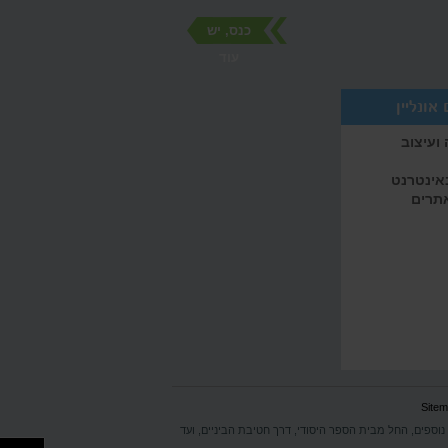
כנס, יש
עוד
אונליין
ועיצוב
באינטרנט
אתרים
Site
 נוספים, החל מבית הספר היסודי, דרך חטיבת הביניים, ועד