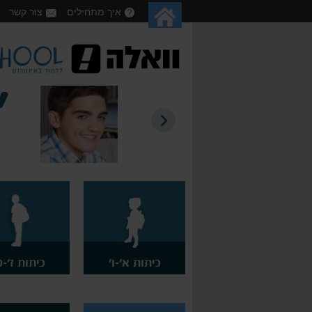
איך מתחילים
צור קשר
אתר מעולה! עזר לי ללמוד ולהשלים חומר לבגרויות שנה שעברה. קיבלתי בזכותו 98
כיתות א'-ו'
כיתות ז'-ט