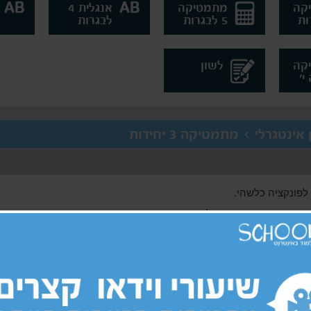
קה
מתמטיקה
אנגלית 4
5 לבגרות
לבגרות
קה
לשון
גרלי > מתמטיקה 3 יחידות
לפונקציה כלשהי.
השלבים במציאת פונקציה קדומה שכוללים ביצוע אינטגרל מסוים על הנג