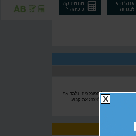
אנגלית 5
מתמטיקה
לבגרות
3 כיתה י'
אינטגרל בלתי מסוים הוא אינטגרל עם קבוע אינטגרציה c. ניתן למצוא פונקציה קדומה כאשר נתונות נגזרת הפונקציה f'(x) ונקודה על הפונקציה. נלמד את
X
זרת f'(x), והצבת ערכי הנקודה בפונקציה שקיבלנו, על מנת למצוא את קבוע