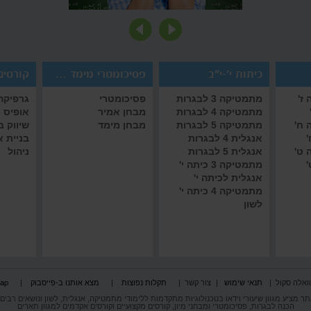
כיתות י'-י"ב
פסיכומטרי מימד אמיר/ם
קורסים 
ז'
מתמטיקה 3 לבגרות
פסיכומטרי
גרפיקה 
מתמטיקה 4 לבגרות
מבחן אמיר
אופיס
 ח'
מתמטיקה 5 לבגרות
מבחן מימד
שיווק 
'
אנגלית 4 לבגרות
בניית 
 ט'
אנגלית 5 לבגרות
ניהול
'
מתמטיקה 3 כיתה י'
אנגלית לכיתה י'
מתמטיקה 4 כיתה י'
לשון
וואלה סקול
|
תנאי שימוש
|
צור קשר
|
תקלות נפוצות
|
מצא אותנו ב-פייסבוק
|
map
תר מציע מגוון שיעורי וידאו בטכנולוגיות מתקדמות ללימודי מתמטיקה, אנגלית, לשון ונושאים רבים
הכנה לבגרות, פסיכומטרי ומבחני מיון, קורסים מקצועיים וקורסים אקדמים למגוון תארים