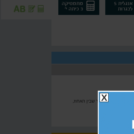
אנגלית 5
מתמטיקה
לבגרות
3 כיתה י'
X
אחוזים נשתמש בקשר שבין האחוז,