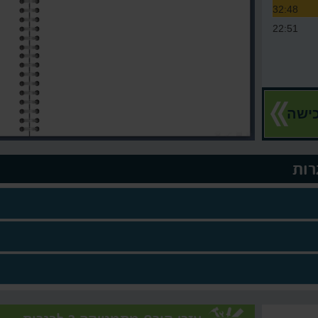
32:48
22:51
ישה