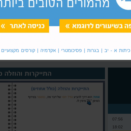
התייקרות והוזלה עוקבות
סכום, הפרש, כפל וחילוק
כיתות א - יב | בגרות | פסיכומטרי | אקדמיה | קורסים מקצועיים
התייקרות והוזלה כ
07:56
18:02