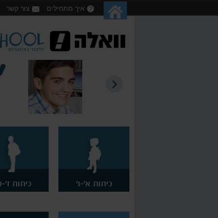
איך מתחילים
צור קשר
אתר מעולה! עזר לי ללמוד ולהשלים חומר לבגרויות שנה שעברה. קיבלתי בזכותו 98
כיתות א'-ו'
כיתות ז'-ט