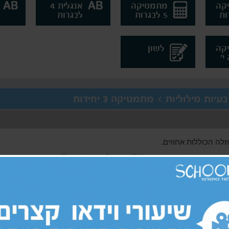
קה
מתמטיקה
אנגלית 4
5 לבגרות
לבגרות
קה
לשון
ת מילוליות > מתמטיקה 3 יחידות
זלה הכוללות אחוזים.
מה, כמספר בצירוף הסימן "%" מימין לו. אחוז שווה למאית.
שבר עשרוני. על מנת לבצע פעולות יש להפוך את האחוז למספר. בבעיות 
ך הפתרון תוך שימוש בקשר זה.