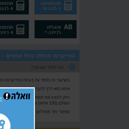
מתמטיקה
מתמטי
3 לבגרות
4 לבגרות
אנגלית
מתמטי
לכיתה י'
4 כיתה י'
התייקרות והוזלה כולל אחוזים > בעיו
מה נלמד בשיעור?
בשיעור זה נלמד על בעיות התייקרות והו
אחוז הוא דרך להביע גודל יחסי של דבר 
ניתן להציג את האחוז כשבר רגיל וגם כ
השלם (100 אחוז) והחלק (תמורת האחוז, יכול להיות גדול מהשלם).
נפתור יחד תרגילים לדוגמא ונציג את דר