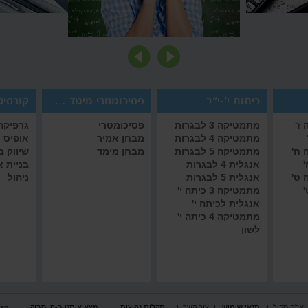
כיתות י'-י"ב
פסיכומטרי מימד אמיר/ם
קורסים 
ז'
מתמטיקה 3 לבגרות
פסיכומטרי
גרפיקה 
מתמטיקה 4 לבגרות
מבחן אמיר
אופיס
 ח'
מתמטיקה 5 לבגרות
מבחן מימד
שיווק 
'
אנגלית 4 לבגרות
בניית 
 ט'
אנגלית 5 לבגרות
ניהול
'
מתמטיקה 3 כיתה י'
אנגלית לכיתה י'
מתמטיקה 4 כיתה י'
לשון
וואלה סקול
|
תנאי שימוש
|
צור קשר
|
תקלות נפוצות
|
מצא אותנו ב-פייסבוק
|
map