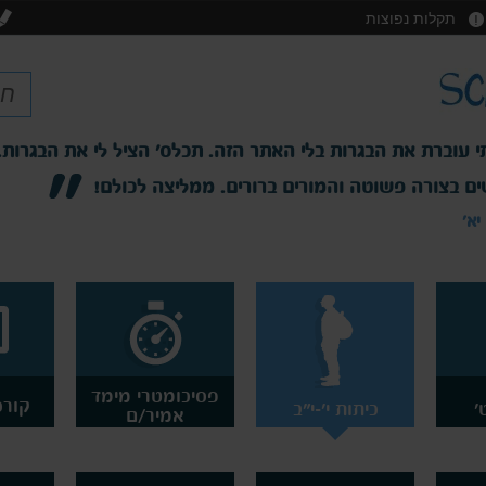
תקלות נפוצות
לא יודעת איך הייתי עוברת את הבגרות בלי האתר הזה. תכלס
השיעורים מומחשים בצורה פשוטה והמורים ברורים. ממליצ
שיר, תלמידה בכיתה יא'
פסיכומטרי מימד
קורס
'
כיתות י'-י"ב
אמיר/ם