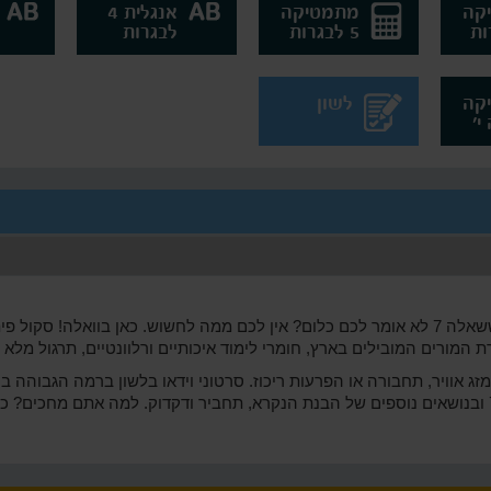
קה
מתמטיקה
אנגלית 4
5 לבגרות
לבגרות
קה
לשון
הבגרות בלשון קרובה ופתאום הבנתם ששאלה 7 לא אומר לכם כלום? אין לכם ממה לחשוש. כאן בו
 המורים המובילים בארץ, חומרי לימוד איכותיים ורלוונטיים, תרגול מלא ו
ג אוויר, תחבורה או הפרעות ריכוז. סרטוני וידאו בלשון ברמה הגבוהה בי
למצוא את כל ההסברים בנושא שאלה 7 ובנושאים נוספים של הבנת הנקרא, תחביר ודקדוק. למה א