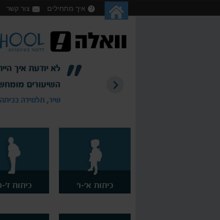
איך מתחילים
צור קשר
 אני לא נוכח. השלמתי את כל
יות!
כיתות א'-ו'
כיתות ז'-ט