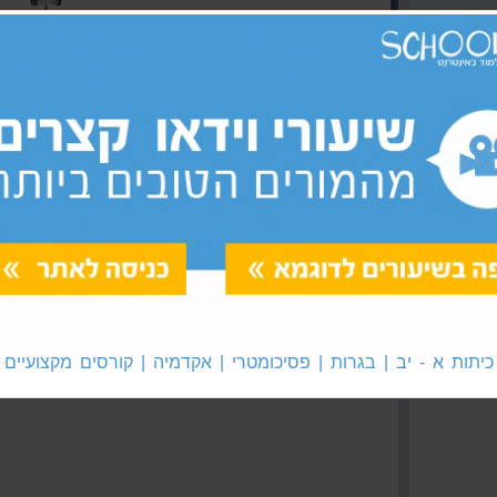
05:04
07:30
07:38
11:15
04:02
07:54
ישה
07:00
06:44
עזרי קורס לשון
נושאי לימוד
כיתות א - יב | בגרות | פסיכומטרי | אקדמיה | קורסים מקצועיים