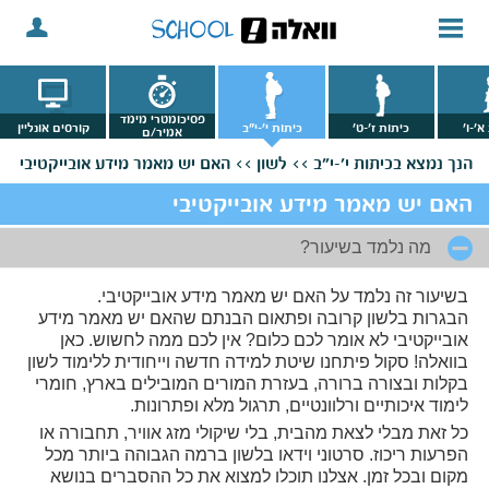
פסיכומטרי מימד
א'-ו'
כיתות ז'-ט'
כיתות י'-י"ב
קורסים אונליין
אמיר/ם
הנך נמצא
בכיתות י'-י"ב >>
לשון >>
האם יש מאמר מידע אובייקטיבי
האם יש מאמר מידע אובייקטיבי
מה נלמד בשיעור?
בשיעור זה נלמד על האם יש מאמר מידע אובייקטיבי.
הבגרות בלשון קרובה ופתאום הבנתם שהאם יש מאמר מידע
אובייקטיבי לא אומר לכם כלום? אין לכם ממה לחשוש. כאן
בוואלה! סקול פיתחנו שיטת למידה חדשה וייחודית ללימוד לשון
בקלות ובצורה ברורה, בעזרת המורים המובילים בארץ, חומרי
לימוד איכותיים ורלוונטיים, תרגול מלא ופתרונות.
כל זאת מבלי לצאת מהבית, בלי שיקולי מזג אוויר, תחבורה או
הפרעות ריכוז. סרטוני וידאו בלשון ברמה הגבוהה ביותר מכל
מקום ובכל זמן. אצלנו תוכלו למצוא את כל ההסברים בנושא