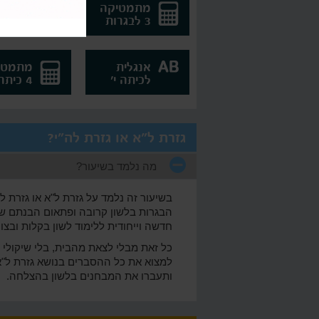
מתמטיקה
מתמטי
3 לבגרות
4 לבגרות
אנגלית
מתמטי
לכיתה י'
4 כיתה י'
גזרת ל"א או גזרת לה"י?
מה נלמד בשיעור?
בשיעור זה נלמד על גזרת ל"א או גזרת לה
הבגרות בלשון קרובה ופתאום הבנתם שגז
חדשה וייחודית ללימוד לשון בקלות ובצור
כל זאת מבלי לצאת מהבית, בלי שיקולי מז
למצוא את כל ההסברים בנושא גזרת ל"א
ותעברו את המבחנים בלשון בהצלחה.