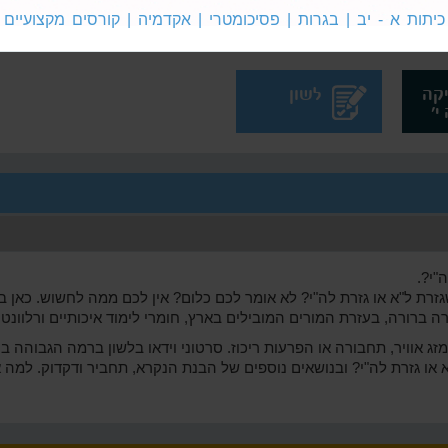
קה
מתמטיקה
אנגלית 4
כיתות א - יב | בגרות | פסיכומטרי | אקדמיה | קורסים מקצועיים
5 לבגרות
לבגרות
קה
לשון
"י?.
רת ל"א או גזרת לה"י? לא אומר לכם כלום? אין לכם ממה לחשוש. כאן ב
ה ברורה, בעזרת המורים המובילים בארץ, חומרי לימוד איכותיים ורלוונטיי
ג אוויר, תחבורה או הפרעות ריכוז. סרטוני וידאו בלשון ברמה הגבוהה בי
 או גזרת לה"י? ובנושאים נוספים של הבנת הנקרא, תחביר ודקדוק. למה