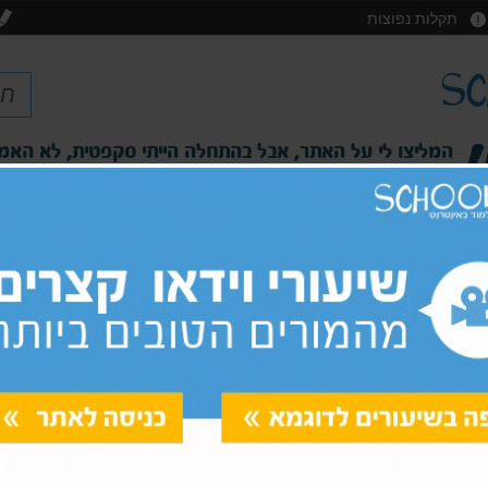
תקלות נפוצות
לא יודעת איך הייתי עוברת את הבגרות בלי האתר הזה. תכלס
השיעורים מומחשים בצורה פשוטה והמורים ברורים. ממליצ
שיר, תלמידה בכיתה יא'
פסיכומטרי מימד
קורס
'
כיתות י'-י"ב
אמיר/ם