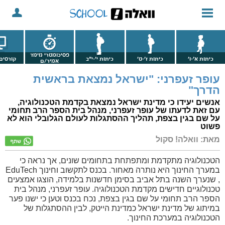
פסיכומטרי מימד
כיתות א'-ו'
כיתות ז'-ט'
כיתות י'-י"ב
קורסים 
אמיר/ם
עופר זעפרני: "ישראל נמצאת בראשית
הדרך"
אנשים יעידו כי מדינת ישראל נמצאת בקדמת הטכנולוגיה,
עם זאת לדעתו של עופר זעפרני, מנהל בית הספר הרב תחומי
על שם בגין בצפת, תהליך ההסתגלות לעולם הגלובלי הוא לא
פשוט
מאת: וואלה! סקול
הטכנולוגיה מתקדמת ומתפתחת בתחומים שונים, אך נראה כי
במערך החינוך היא נותרה מאחור. בכנס לתקשוב וחינוך EduTech
, שנערך השנה בתל אביב בסימן חדשנות בלמידה, הוצגו אמצעים
טכנולוגיים חדישים מקדמת הטכנולוגיה. עופר זעפרני, מנהל בית
הספר הרב תחומי על שם בגין בצפת, נכח בכנס וטען כי ישנו פער
במיתוג של מדינת ישראל כמדינת הייטק, לבין ההסתגלות של
הטכנולוגיה במערכת החינוך.