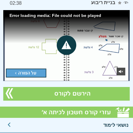
בניית ריבוע
02:38
Error loading media: File could not be played
על המורה >
הירשם לקורס
עזרי קורס חשבון לכיתה א'
נושאי לימוד